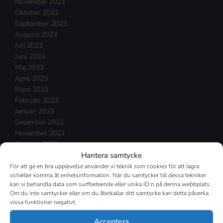
November 2023
Oktober 2023
September 2023
Augusti 2023
Juli 2023
Juni 2023
Maj 2023
April 2023
Mars 2023
Februari 2023
Januari 2023
December 2022
November 2022
Oktober 2022
Hantera samtycke
September 2022
Augusti 2022
För att ge en bra upplevelse använder vi teknik som cookies för att lagra
och/eller komma åt enhetsinformation. När du samtycker till dessa tekniker
Juli 2022
kan vi behandla data som surfbeteende eller unika ID:n på denna webbplats.
Juni 2022
Om du inte samtycker eller om du återkallar ditt samtycke kan detta påverka
Maj 2022
vissa funktioner negativt.
April 2022
Mars 2022
Acceptera