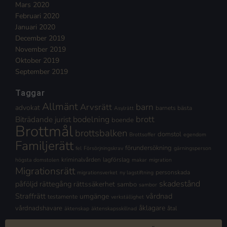
Mars 2020
Februari 2020
Januari 2020
December 2019
November 2019
Oktober 2019
September 2019
Taggar
Allmänt
Arvsrätt
barn
advokat
barnets bästa
Asylrätt
brott
Biträdande jurist
bodelning
boende
Brottmål
brottsbalken
domstol
Brottsoffer
egendom
Familjerätt
förundersökning
fel
Försörjningskrav
gärningsperson
kriminalvården
lagförslag
högsta domstolen
makar
migration
Migrationsrätt
personskada
migrationsverket
ny lagstiftning
skadestånd
påföljd
rättegång
rättssäkerhet
sambo
sambor
Straffrätt
vårdnad
umgänge
testamente
verkställighet
åklagare
vårdnadshavare
åtal
äktenskap
äktenskapsskillnad