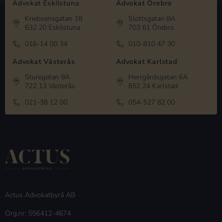
Advokat Eskilstuna
Advokat Örebro
Kriebsensgatan 18
Slottsgatan 8A
632 20 Eskilstuna
703 61 Örebro
016-14 00 34
010-810 47 30
Advokat Västerås
Advokat Karlstad
Sturegatan 9A
Herrgårdsgatan 6A
722 13 Västerås
652 24 Karlstad
021-38 12 00
054-527 82 00
Actus Advokatbyrå AB
Org.nr: 556412-4674