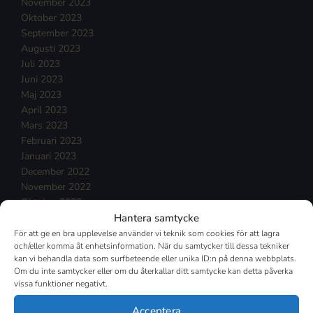
November 2023
Oktober 2023
September 2023
Augusti 2023
Juli 2023
Juni 2023
Maj 2023
April 2023
Mars 2023
Februari 2023
Januari 2023
December 2022
November 2022
Oktober 2022
Hantera samtycke
September 2022
Augusti 2022
För att ge en bra upplevelse använder vi teknik som cookies för att lagra
och/eller komma åt enhetsinformation. När du samtycker till dessa tekniker
Juli 2022
kan vi behandla data som surfbeteende eller unika ID:n på denna webbplats.
Juni 2022
Om du inte samtycker eller om du återkallar ditt samtycke kan detta påverka
Maj 2022
vissa funktioner negativt.
April 2022
Mars 2022
Acceptera