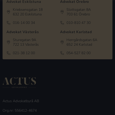
Advokat Eskilstuna
Advokat Örebro
Kriebsensgatan 18
Slottsgatan 8A
632 20 Eskilstuna
703 61 Örebro
016-14 00 34
010-810 47 30
Advokat Västerås
Advokat Karlstad
Sturegatan 9A
Herrgårdsgatan 6A
722 13 Västerås
652 24 Karlstad
021-38 12 00
054-527 82 00
Actus Advokatbyrå AB
Org.nr: 556412-4674