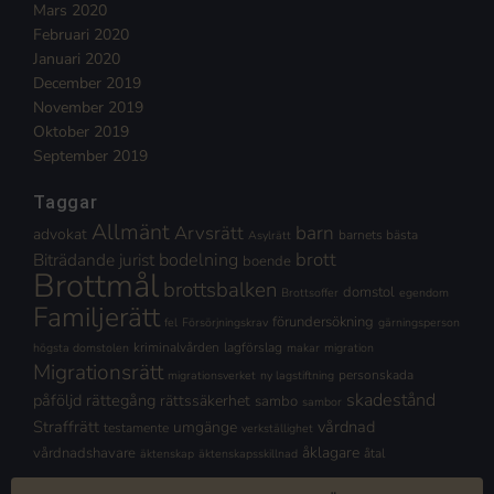
Mars 2020
Februari 2020
Januari 2020
December 2019
November 2019
Oktober 2019
September 2019
Taggar
Allmänt
Arvsrätt
barn
advokat
barnets bästa
Asylrätt
brott
Biträdande jurist
bodelning
boende
Brottmål
brottsbalken
domstol
Brottsoffer
egendom
Familjerätt
förundersökning
fel
Försörjningskrav
gärningsperson
kriminalvården
lagförslag
högsta domstolen
makar
migration
Migrationsrätt
personskada
migrationsverket
ny lagstiftning
skadestånd
påföljd
rättegång
rättssäkerhet
sambo
sambor
Straffrätt
vårdnad
umgänge
testamente
verkställighet
åklagare
vårdnadshavare
åtal
äktenskap
äktenskapsskillnad