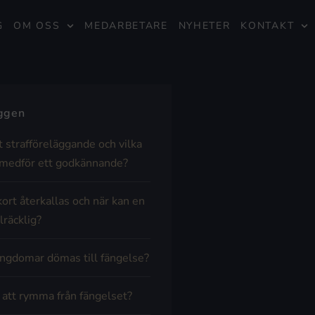
G
OM OSS
MEDARBETARE
NYHETER
KONTAKT
äggen
t strafföreläggande och vilka
medför ett godkännande?
kort återkallas och när kan en
lräcklig?
ngdomar dömas till fängelse?
t att rymma från fängelset?