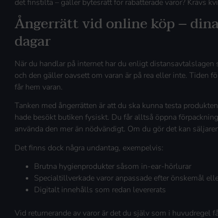
det finstilta – gäller bytesrätt för rabatterade varor? Krävs k
Ångerrätt vid online köp – din
dagar
När du handlar på internet har du enligt distansavtalslagen
och den gäller oavsett om varan är på rea eller inte. Tiden f
får hem varan.
Tanken med ångerrätten är att du ska kunna testa produkt
hade besökt butiken fysiskt. Du får alltså öppna förpacknin
använda den mer än nödvändigt. Om du gör det kan säljaren
Det finns dock några undantag, exempelvis:
Brutna hygienprodukter såsom in-ear-hörlurar
Specialtillverkade varor anpassade efter önskemål elle
Digitalt innehålls som redan levererats
Vid returnerande av varor är det du själv som i huvudregel få