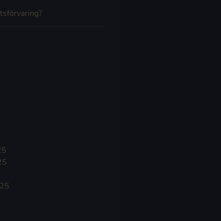
tsförvaring?
25
25
025