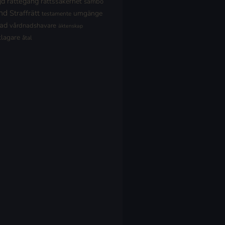
jd
rättegång
rättssäkerhet
sambo
nd
Straffrätt
umgänge
testamente
nad
vårdnadshavare
äktenskap
klagare
åtal