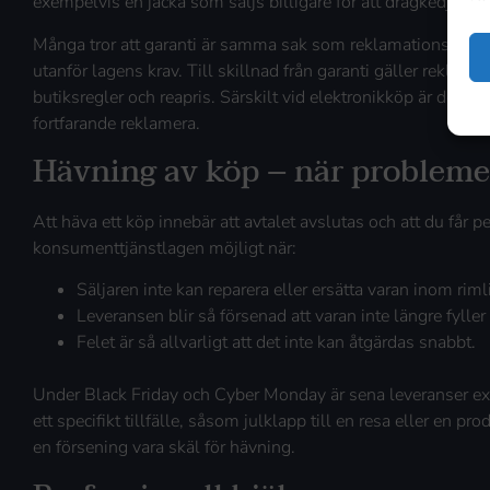
exempelvis en jacka som säljs billigare för att dragkedjan sa
Många tror att garanti är samma sak som reklamationsrätt, men
utanför lagens krav. Till skillnad från garanti gäller reklamati
butiksregler och reapris. Särskilt vid elektronikköp är detta 
fortfarande reklamera.
Hävning av köp – när problemet 
Att häva ett köp innebär att avtalet avslutas och att du får pe
konsumenttjänstlagen möjligt när:
Säljaren inte kan reparera eller ersätta varan inom rimli
Leveransen blir så försenad att varan inte längre fyller s
Felet är så allvarligt att det inte kan åtgärdas snabbt.
Under Black Friday och Cyber Monday är sena leveranser extr
ett specifikt tillfälle, såsom julklapp till en resa eller en p
en försening vara skäl för hävning.