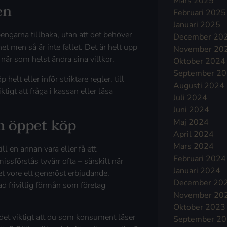
Mars 2025
en
Februari 2025
Januari 2025
engarna tillbaka, utan att det behöver
December 20
het men så är inte fallet. Det är helt upp
November 20
 när som helst ändra sina villkor.
Oktober 2024
September 2
helt eller inför striktare regler, till
Augusti 2024
tigt att fråga i kassan eller läsa
Juli 2024
Juni 2024
m öppet köp
Maj 2024
April 2024
Mars 2024
ill en annan vara eller få ett
Februari 2024
issförstås tyvärr ofta – särskilt när
Januari 2024
t vore ett generöst erbjudande.
December 20
ad frivillig förmån som företag
November 20
Oktober 2023
r det viktigt att du som konsument läser
September 2