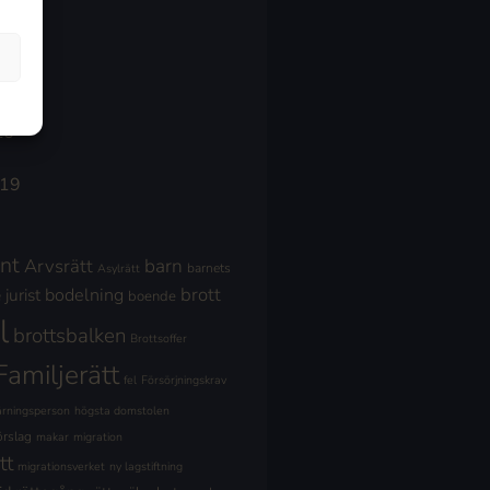
19
19
019
nt
Arvsrätt
barn
barnets
Asylrätt
brott
jurist
bodelning
boende
l
brottsbalken
Brottsoffer
Familjerätt
fel
Försörjningskrav
ärningsperson
högsta domstolen
örslag
makar
migration
tt
migrationsverket
ny lagstiftning