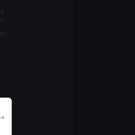
21
21
021
20
20
 åt