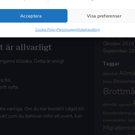
April 2020
knar en bit.
Mars 2020
 garantin är helt frivillig och ligger
Februari 2020
Acceptera
Visa preferenser
onsrätt på tre år alltid, oavsett garanti,
Januari 2020
viktigt – även om garantin är slut kan du
December 20
Cookie Policy
Personuppgiftsbehandling
November 20
är allvarligt
Oktober 2019
September 2
ngarna tillbaka. Detta är enligt
Taggar
Allmä
advokat
g tid.
Biträdande 
bästa
itt syfte.
Brottmå
domstol
egendom
a vanliga. Om du har beställt något till
förundersökning
g
rodukt som du behöver inför ett event, kan
kriminalvården
lagf
Migrationsrä