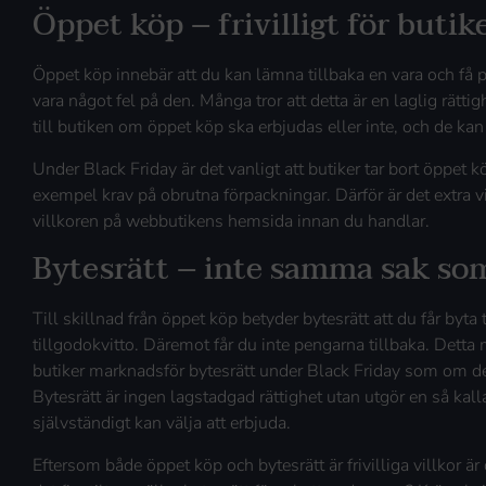
Öppet köp – frivilligt för butik
Öppet köp innebär att du kan lämna tillbaka en vara och få p
vara något fel på den. Många tror att detta är en laglig rättig
till butiken om öppet köp ska erbjudas eller inte, och de kan
Under Black Friday är det vanligt att butiker tar bort öppet köp 
exempel krav på obrutna förpackningar. Därför är det extra vik
villkoren på webbutikens hemsida innan du handlar.
Bytesrätt – inte samma sak so
Till skillnad från öppet köp betyder bytesrätt att du får byta t
tillgodokvitto. Däremot får du inte pengarna tillbaka. Detta m
butiker marknadsför bytesrätt under Black Friday som om de
Bytesrätt är ingen lagstadgad rättighet utan utgör en så kall
självständigt kan välja att erbjuda.
Eftersom både öppet köp och bytesrätt är frivilliga villkor ä