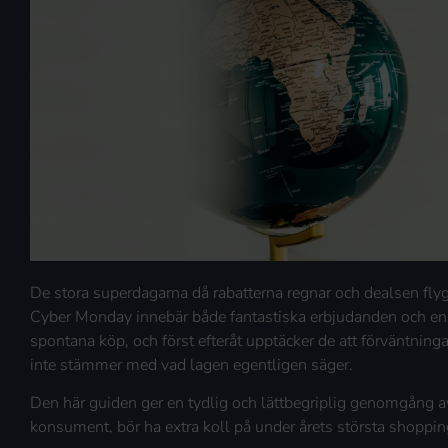
De stora superdagarna då rabatterna regnar och dealsen flyg
Cyber Monday innebär både fantastiska erbjudanden och en d
spontana köp, och först efteråt upptäcker de att förväntninga
inte stämmer med vad lagen egentligen säger.
Den här guiden ger en tydlig och lättbegriplig genomgång av
konsument, bör ha extra koll på under årets största shoppin