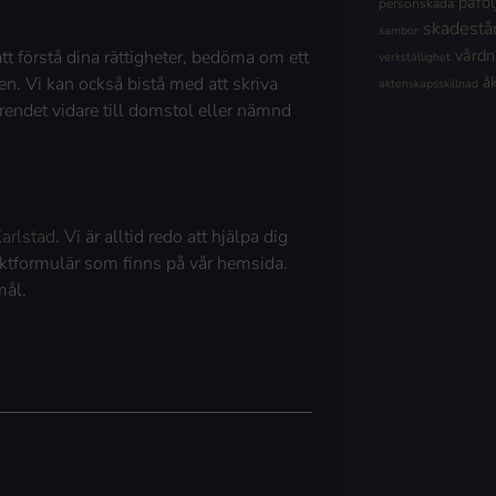
påföl
personskada
skadestå
sambor
vård
 förstå dina rättigheter, bedöma om ett
verkställighet
en. Vi kan också bistå med att skriva
å
äktenskapsskillnad
rendet vidare till domstol eller nämnd
arlstad
. Vi är alltid redo att hjälpa dig
taktformulär som finns på vår hemsida.
mål.