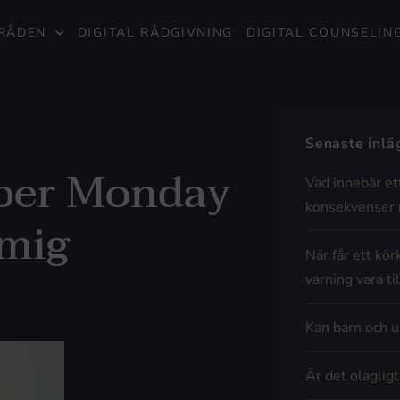
RÅDEN
DIGITAL RÅDGIVNING
DIGITAL COUNSELIN
Senaste inl
yber Monday
Vad innebär et
konsekvenser 
 mig
När får ett kör
varning vara til
Kan barn och u
Är det olaglig