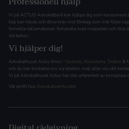
Professionell hjälp
Vi på ACTUS Advokatbyrå kan hjälpa dig som konsument att
köp kan hävas och driva krav mot företag som inte följer lag
formella reklamationer, förhandla med motparten och föra ä
vid behov.
Vi hjälper dig!
Advokathuset Actus finns i
Västerås
,
Eskilstuna
,
Örebro
&
K
och du kan kontakta oss via telefon, mejl eller via vårt kon
Vi på Advokathuset Actus har stor erfarenhet av komplexa 
Vår profil hos
Advokatsamfundet
.
Digital rådgivning