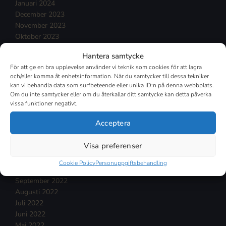
Januari 2024
December 2023
November 2023
Oktober 2023
September 2023
Hantera samtycke
Augusti 2023
För att ge en bra upplevelse använder vi teknik som cookies för att lagra
Juli 2023
och/eller komma åt enhetsinformation. När du samtycker till dessa tekniker
Juni 2023
kan vi behandla data som surfbeteende eller unika ID:n på denna webbplats.
Maj 2023
Om du inte samtycker eller om du återkallar ditt samtycke kan detta påverka
April 2023
vissa funktioner negativt.
Mars 2023
Acceptera
Februari 2023
Januari 2023
Visa preferenser
December 2022
November 2022
Cookie Policy
Personuppgiftsbehandling
Oktober 2022
September 2022
Augusti 2022
Juli 2022
Juni 2022
Maj 2022