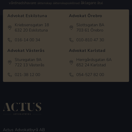
åklagare
vårdnadshavare
åtal
äktenskap
äktenskapsskillnad
Advokat Eskilstuna
Advokat Örebro
Kriebsensgatan 18
Slottsgatan 8A
632 20 Eskilstuna
703 61 Örebro
016-14 00 34
010-810 47 30
Advokat Västerås
Advokat Karlstad
Sturegatan 9A
Herrgårdsgatan 6A
722 13 Västerås
652 24 Karlstad
021-38 12 00
054-527 82 00
Actus Advokatbyrå AB