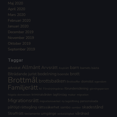
Maj 2020
April 2020
Mars 2020
Februari 2020
Januari 2020
December 2019
November 2019
Oktober 2019
September 2019
Taggar
Allmänt
Arvsrätt
barn
advokat
barnets bästa
Asylrätt
brott
Biträdande jurist
bodelning
boende
Brottmål
brottsbalken
domstol
Brottsoffer
egendom
Familjerätt
förundersökning
fel
Försörjningskrav
gärningsperson
kriminalvården
lagförslag
högsta domstolen
makar
migration
Migrationsrätt
personskada
migrationsverket
ny lagstiftning
skadestånd
påföljd
rättegång
rättssäkerhet
sambo
sambor
Straffrätt
vårdnad
umgänge
testamente
verkställighet