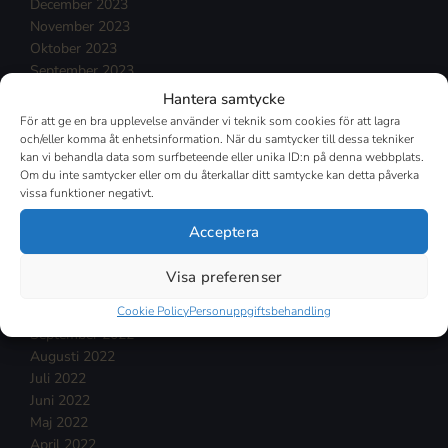
December 2023
November 2023
Oktober 2023
September 2023
Augusti 2023
Hantera samtycke
Juli 2023
För att ge en bra upplevelse använder vi teknik som cookies för att lagra
Juni 2023
och/eller komma åt enhetsinformation. När du samtycker till dessa tekniker
Maj 2023
kan vi behandla data som surfbeteende eller unika ID:n på denna webbplats.
Om du inte samtycker eller om du återkallar ditt samtycke kan detta påverka
April 2023
vissa funktioner negativt.
Mars 2023
Februari 2023
Acceptera
Januari 2023
December 2022
Visa preferenser
November 2022
Oktober 2022
Cookie Policy
Personuppgiftsbehandling
September 2022
Augusti 2022
Juli 2022
Juni 2022
Maj 2022
April 2022