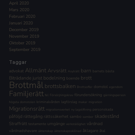
April 2020
Mars 2020
Februari 2020
Januari 2020
December 2019
November 2019
Oktober 2019
September 2019
Taggar
Allmänt
Arvsrätt
barn
advokat
barnets bästa
Asylrätt
brott
Biträdande jurist
bodelning
boende
Brottmål
brottsbalken
domstol
Brottsoffer
egendom
Familjerätt
förundersökning
fel
Försörjningskrav
gärningsperson
kriminalvården
lagförslag
högsta domstolen
makar
migration
Migrationsrätt
personskada
migrationsverket
ny lagstiftning
skadestånd
påföljd
rättegång
rättssäkerhet
sambo
sambor
Straffrätt
vårdnad
umgänge
testamente
verkställighet
åklagare
vårdnadshavare
åtal
äktenskap
äktenskapsskillnad