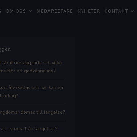
G
OM OSS
MEDARBETARE
NYHETER
KONTAKT
äggen
t strafföreläggande och vilka
medför ett godkännande?
kort återkallas och när kan en
lräcklig?
ngdomar dömas till fängelse?
t att rymma från fängelset?