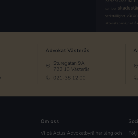
påföl
personskada
skadestå
sambor
vård
verkställighet
å
äktenskapsskillnad
Advokat Västerås
A
Sturegatan 9A
722 13 Västerås
0
021-38 12 00
Om oss
Soc
Vi på Actus Advokatbyrå har lång och
Följ