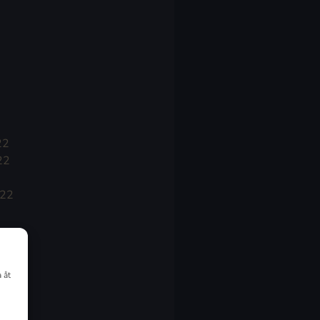
22
22
022
 åt