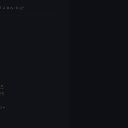
tsförvaring?
25
25
025