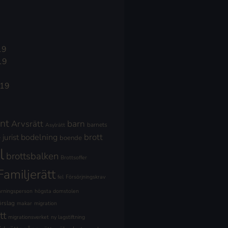
19
19
019
nt
Arvsrätt
barn
barnets
Asylrätt
brott
jurist
bodelning
boende
l
brottsbalken
Brottsoffer
Familjerätt
fel
Försörjningskrav
ärningsperson
högsta domstolen
örslag
makar
migration
tt
migrationsverket
ny lagstiftning