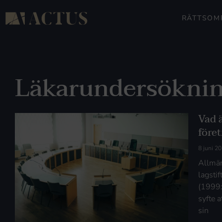
RÄTTSOM
Läkarundersökni
Vad ä
föret
8 juni 2
Allmän
lagsti
(1999:
syfte a
sin