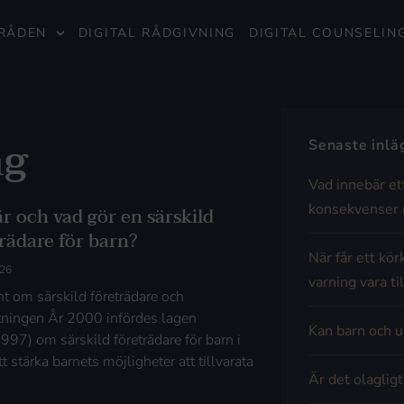
RÅDEN
DIGITAL RÅDGIVNING
DIGITAL COUNSELIN
ng
Senaste inl
Vad innebär et
konsekvenser 
r och vad gör en särskild
rädare för barn?
När får ett kör
026
varning vara til
t om särskild företrädare och
ftningen År 2000 infördes lagen
Kan barn och u
997) om särskild företrädare för barn i
tt stärka barnets möjligheter att tillvarata
Är det olaglig