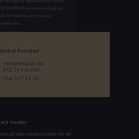
jd
rättegång
rättssäkerhet
sambo
nd
Straffrätt
umgänge
testamente
nad
vårdnadshavare
äktenskap
klagare
åtal
dvokat Karlstad
Herrgårdsgatan 6A
652 24 Karlstad
054-527 82 00
iala medier
 oss på våra sociala medier för att