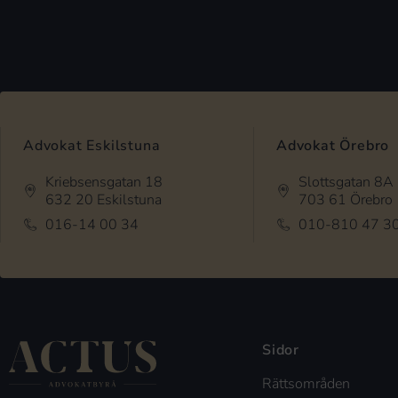
Advokat Eskilstuna
Advokat Örebro
Kriebsensgatan 18
Slottsgatan 8A
632 20 Eskilstuna
703 61 Örebro
016-14 00 34
010-810 47 3
Sidor
Rättsområden