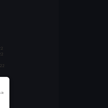
22
22
022
 åt