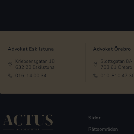
Advokat Eskilstuna
Advokat Örebro
Kriebsensgatan 18
Slottsgatan 8A
632 20 Eskilstuna
703 61 Örebro
016-14 00 34
010-810 47 3
Sidor
Rättsområden