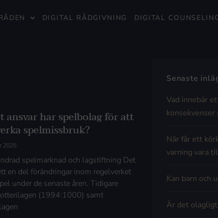
RÅDEN
DIGITAL RÅDGIVNING
DIGITAL COUNSELIN
Senaste inl
Vad innebär et
konsekvenser 
t ansvar har spelbolag för att
erka spelmissbruk?
När får ett kör
r 2025
varning vara til
ändrad spelmarknad och lagstiftning Det
ett en del förändringar inom regelverket
Kan barn och u
spel under de senaste åren. Tidigare
lotterilagen (1994:1000) samt
Är det olaglig
lagen