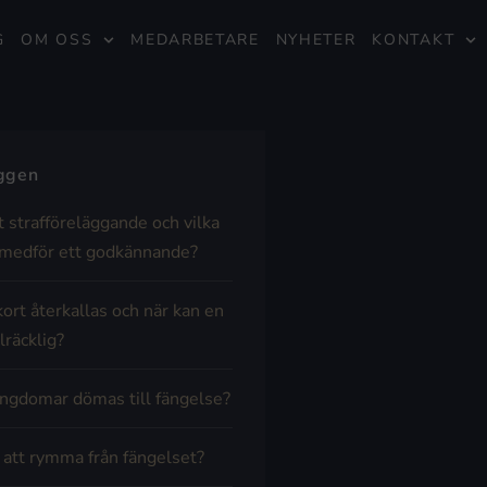
G
OM OSS
MEDARBETARE
NYHETER
KONTAKT
äggen
t strafföreläggande och vilka
medför ett godkännande?
kort återkallas och när kan en
lräcklig?
ngdomar dömas till fängelse?
t att rymma från fängelset?