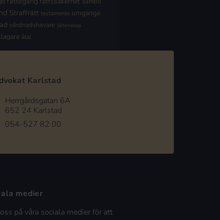
jd
rättegång
rättssäkerhet
sambo
nd
Straffrätt
umgänge
testamente
nad
vårdnadshavare
äktenskap
klagare
åtal
dvokat Karlstad
Herrgårdsgatan 6A
652 24 Karlstad
054-527 82 00
iala medier
 oss på våra sociala medier för att