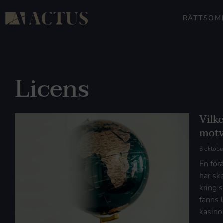
RÄTTSOM
Licens
Vilke
motv
6 oktobe
En för
har sk
kring 
fanns 
kasino