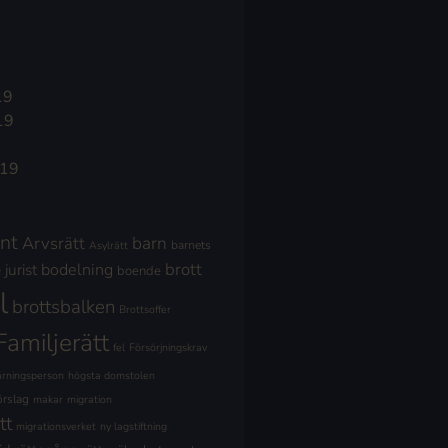
19
19
019
nt
Arvsrätt
barn
barnets
Asylrätt
brott
jurist
bodelning
boende
l
brottsbalken
Brottsoffer
Familjerätt
fel
Försörjningskrav
ärningsperson
högsta domstolen
örslag
makar
migration
tt
migrationsverket
ny lagstiftning