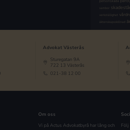
påföl
personskada
skadestå
sambor
vård
verkställighet
å
äktenskapsskillnad
Advokat Västerås
A
Sturegatan 9A
722 13 Västerås
0
021-38 12 00
Om oss
Soc
Vi på Actus Advokatbyrå har lång och
Följ