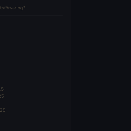
tsförvaring?
25
25
025