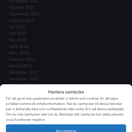
November 2023
Oktober 2023
September 2023
Augusti 2023
Juli 2023
Juni 2023
Maj 2023
April 2023
Mars 2023
Februari 2023
Januari 2023
December 2022
November 2022
Oktober 2022
Hantera samtycke
September 2022
Augusti 2022
För att ge en bra upplevelse använder vi teknik som cookies för att lagra
och/eller komma åt enhetsinformation. När du samtycker till dessa tekniker
Juli 2022
kan vi behandla data som surfbeteende eller unika ID:n på denna webbplats.
Juni 2022
Om du inte samtycker eller om du återkallar ditt samtycke kan detta påverka
Maj 2022
vissa funktioner negativt.
April 2022
Mars 2022
Acceptera