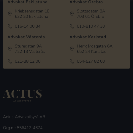
Advokat Eskilstuna
Advokat Örebro
Kriebsensgatan 18
Slottsgatan 8A
632 20 Eskilstuna
703 61 Örebro
016-14 00 34
010-810 47 30
Advokat Västerås
Advokat Karlstad
Sturegatan 9A
Herrgårdsgatan 6A
722 13 Västerås
652 24 Karlstad
021-38 12 00
054-527 82 00
Actus Advokatbyrå AB
Org.nr: 556412-4674