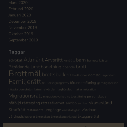
Mars 2020
Februari 2020
Januari 2020
December 2019
November 2019
Oktober 2019
September 2019
Taggar
Allmänt
Arvsrätt
barn
advokat
barnets bästa
Asylrätt
brott
Biträdande jurist
bodelning
boende
Brottmål
brottsbalken
domstol
Brottsoffer
egendom
Familjerätt
förundersökning
fel
Försörjningskrav
gärningsperson
kriminalvården
lagförslag
högsta domstolen
makar
migration
Migrationsrätt
personskada
migrationsverket
ny lagstiftning
skadestånd
påföljd
rättegång
rättssäkerhet
sambo
sambor
Straffrätt
vårdnad
umgänge
testamente
verkställighet
åklagare
vårdnadshavare
åtal
äktenskap
äktenskapsskillnad