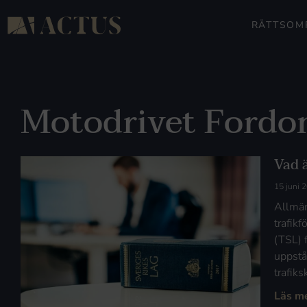
RÄTTSOM
Motodrivet Fordo
Vad 
15 juni 
Allmän
trafik
(TSL) 
uppstår
trafik
Läs m