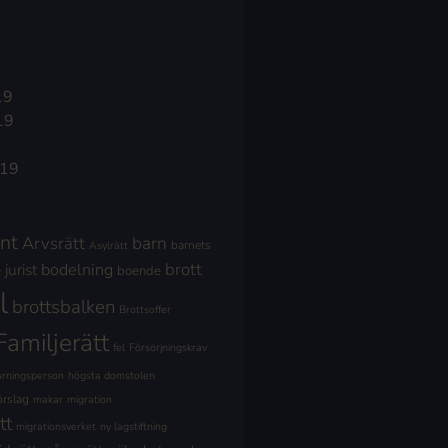
19
19
019
nt
Arvsrätt
barn
barnets
Asylrätt
brott
jurist
bodelning
boende
l
brottsbalken
Brottsoffer
Familjerätt
fel
Försörjningskrav
ärningsperson
högsta domstolen
örslag
makar
migration
tt
migrationsverket
ny lagstiftning