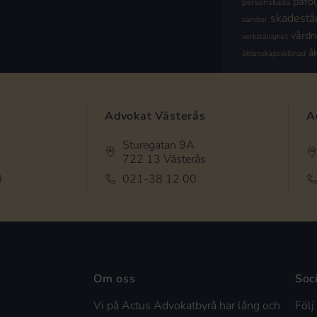
påföl
personskada
skadestå
sambor
vård
verkställighet
å
äktenskapsskillnad
Advokat Västerås
A
Sturegatan 9A
722 13 Västerås
0
021-38 12 00
Om oss
Soc
Vi på Actus Advokatbyrå har lång och
Följ