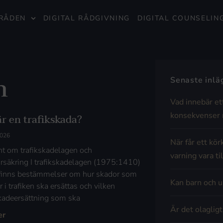
RÅDEN
DIGITAL RÅDGIVNING
DIGITAL COUNSELIN
n
Senaste inl
Vad innebär et
konsekvenser 
är en trafikskada?
2026
När får ett kör
t om trafikskadelagen och
varning vara til
försäkring I trafikskadelagen (1975:1410)
finns bestämmelser om hur skador som
Kan barn och u
 i trafiken ska ersättas och vilken
skadeersättning som ska
Är det olaglig
er