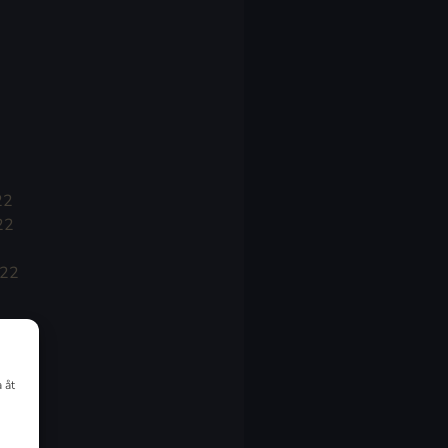
22
22
022
 åt