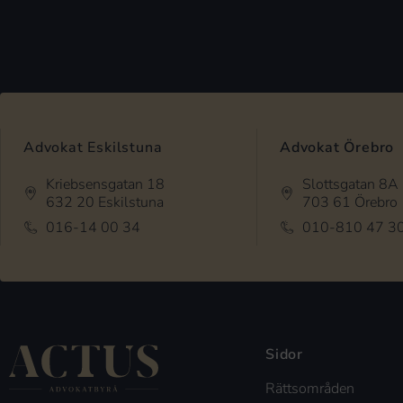
Advokat Eskilstuna
Advokat Örebro
Kriebsensgatan 18
Slottsgatan 8A
632 20 Eskilstuna
703 61 Örebro
016-14 00 34
010-810 47 3
Sidor
Rättsområden