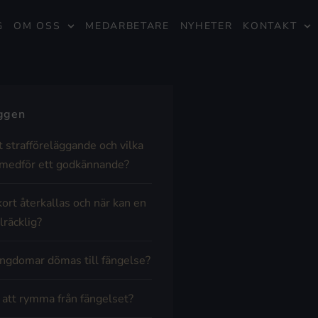
G
OM OSS
MEDARBETARE
NYHETER
KONTAKT
äggen
t strafföreläggande och vilka
medför ett godkännande?
kort återkallas och när kan en
lräcklig?
ngdomar dömas till fängelse?
t att rymma från fängelset?