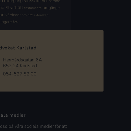
jd
rättegång
rättssäkerhet
sambo
nd
Straffrätt
umgänge
testamente
nad
vårdnadshavare
äktenskap
klagare
åtal
dvokat Karlstad
Herrgårdsgatan 6A
652 24 Karlstad
054-527 82 00
iala medier
 oss på våra sociala medier för att