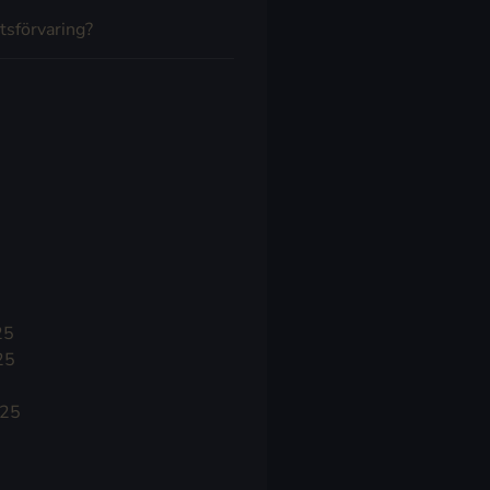
tsförvaring?
25
25
025