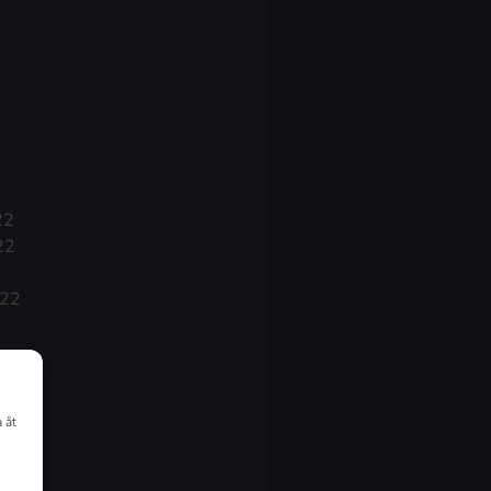
22
22
022
 åt