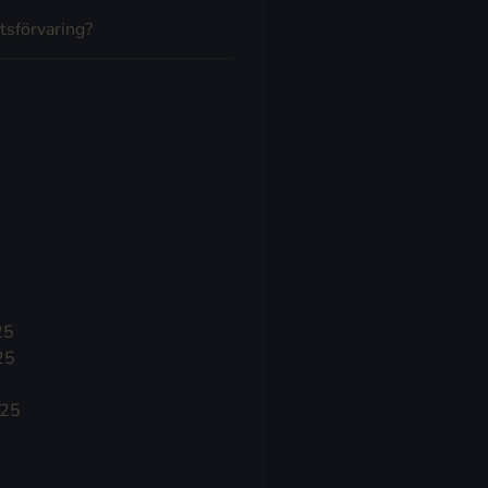
tsförvaring?
25
25
025