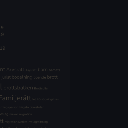
19
19
019
nt
Arvsrätt
barn
barnets
Asylrätt
brott
jurist
bodelning
boende
l
brottsbalken
Brottsoffer
Familjerätt
fel
Försörjningskrav
ärningsperson
högsta domstolen
örslag
makar
migration
tt
migrationsverket
ny lagstiftning