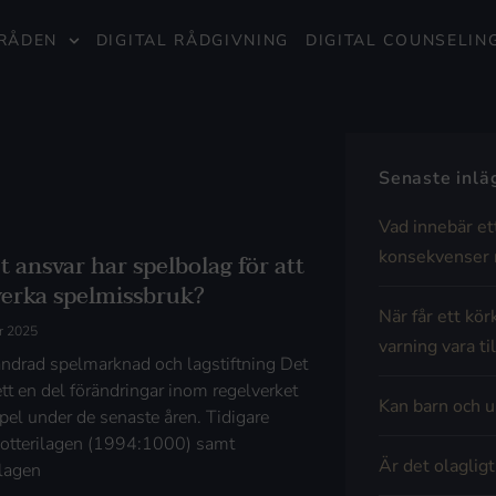
RÅDEN
DIGITAL RÅDGIVNING
DIGITAL COUNSELIN
Senaste inl
Vad innebär et
konsekvenser 
t ansvar har spelbolag för att
erka spelmissbruk?
När får ett kör
r 2025
varning vara til
ändrad spelmarknad och lagstiftning Det
ett en del förändringar inom regelverket
Kan barn och u
spel under de senaste åren. Tidigare
lotterilagen (1994:1000) samt
Är det olaglig
lagen