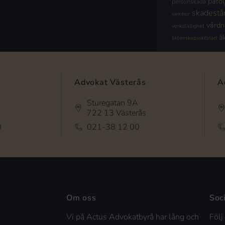
påföl
personskada
skadestå
sambor
vård
verkställighet
å
äktenskapsskillnad
Advokat Västerås
A
Sturegatan 9A
722 13 Västerås
0
021-38 12 00
Om oss
Soc
Vi på Actus Advokatbyrå har lång och
Följ