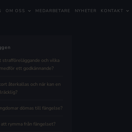
G
OM OSS
MEDARBETARE
NYHETER
KONTAKT
äggen
t strafföreläggande och vilka
medför ett godkännande?
kort återkallas och när kan en
lräcklig?
ngdomar dömas till fängelse?
t att rymma från fängelset?