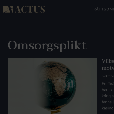
RÄTTSOM
Omsorgsplikt
Vilke
motv
6 oktobe
En för
har sk
kring 
fanns 
kasino