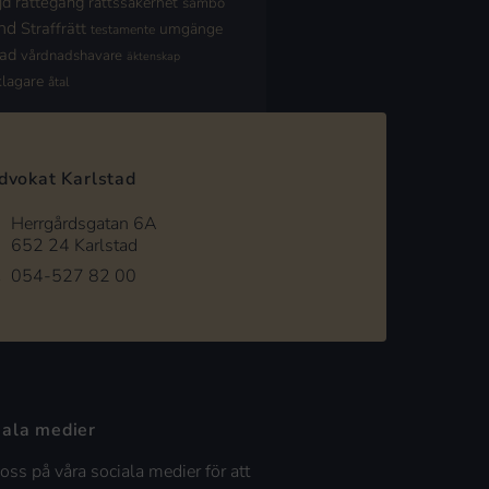
jd
rättegång
rättssäkerhet
sambo
nd
Straffrätt
umgänge
testamente
nad
vårdnadshavare
äktenskap
klagare
åtal
dvokat Karlstad
Herrgårdsgatan 6A
652 24 Karlstad
054-527 82 00
iala medier
 oss på våra sociala medier för att