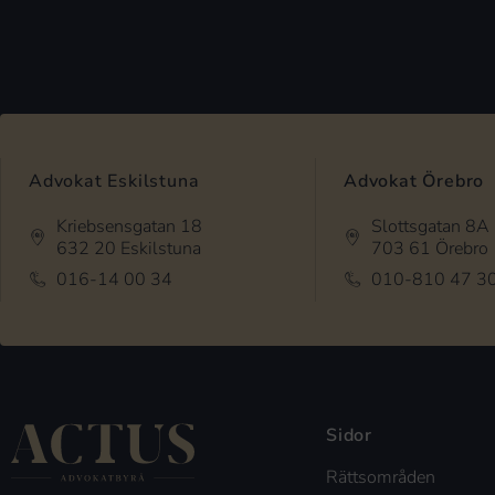
Advokat Eskilstuna
Advokat Örebro
Kriebsensgatan 18
Slottsgatan 8A
632 20 Eskilstuna
703 61 Örebro
016-14 00 34
010-810 47 3
Sidor
Rättsområden