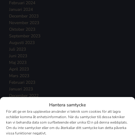
Februari 2024
Januari 2024
December 2023
November 2023
Oktober 2023
September 2023
Augusti 2023
Juli 2023
Juni 2023
Maj 2023
April 2023
Mars 2023
Februari 2023
Januari 2023
December 2022
November 2022
Hantera samtycke
Oktober 2022
För att ge en bra upplevelse använder vi teknik som cookies för att lagra
September 2022
och/eller komma åt enhetsinformation. När du samtycker till dessa tekniker
Augusti 2022
kan vi behandla data som surfbeteende eller unika ID:n på denna webbplats.
Om du inte samtycker eller om du återkallar ditt samtycke kan detta påverka
Juli 2022
vissa funktioner negativt.