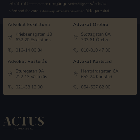
Straffrätt
vårdnad
umgänge
testamente
verkställighet
åklagare
vårdnadshavare
åtal
äktenskap
äktenskapsskillnad
Advokat Eskilstuna
Advokat Örebro
Kriebsensgatan 18
Slottsgatan 8A
632 20 Eskilstuna
703 61 Örebro
016-14 00 34
010-810 47 30
Advokat Västerås
Advokat Karlstad
Sturegatan 9A
Herrgårdsgatan 6A
722 13 Västerås
652 24 Karlstad
021-38 12 00
054-527 82 00