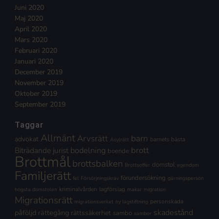
Juni 2020
Maj 2020
April 2020
Mars 2020
Februari 2020
Januari 2020
December 2019
November 2019
Oktober 2019
September 2019
Taggar
Allmänt
Arvsrätt
barn
advokat
barnets bästa
Asylrätt
brott
Biträdande jurist
bodelning
boende
Brottmål
brottsbalken
domstol
Brottsoffer
egendom
Familjerätt
förundersökning
fel
Försörjningskrav
gärningsperson
kriminalvården
lagförslag
högsta domstolen
makar
migration
Migrationsrätt
personskada
migrationsverket
ny lagstiftning
skadestånd
påföljd
rättegång
rättssäkerhet
sambo
sambor