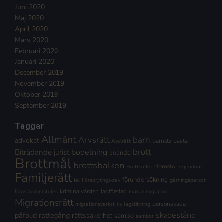
Juni 2020
Maj 2020
April 2020
Mars 2020
Februari 2020
Januari 2020
December 2019
November 2019
Oktober 2019
September 2019
Taggar
Allmänt
Arvsrätt
barn
advokat
barnets bästa
Asylrätt
brott
Biträdande jurist
bodelning
boende
Brottmål
brottsbalken
domstol
Brottsoffer
egendom
Familjerätt
förundersökning
fel
Försörjningskrav
gärningsperson
kriminalvården
lagförslag
högsta domstolen
makar
migration
Migrationsrätt
personskada
migrationsverket
ny lagstiftning
skadestånd
påföljd
rättegång
rättssäkerhet
sambo
sambor