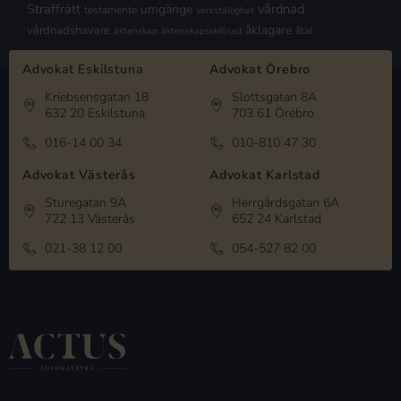
Straffrätt
vårdnad
umgänge
testamente
verkställighet
åklagare
vårdnadshavare
åtal
äktenskap
äktenskapsskillnad
Advokat Eskilstuna
Advokat Örebro
Kriebsensgatan 18
Slottsgatan 8A
632 20 Eskilstuna
703 61 Örebro
016-14 00 34
010-810 47 30
Advokat Västerås
Advokat Karlstad
Sturegatan 9A
Herrgårdsgatan 6A
722 13 Västerås
652 24 Karlstad
021-38 12 00
054-527 82 00