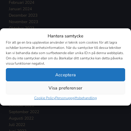
Februari 2024
Januari 2024
December 2023
November 2023
Oktober 2023
September 2023
Hantera samtycke
Augusti 2023
För att ge en bra upplevelse använder vi teknik som cookies för att lagra
Juli 2023
och/eller komma åt enhetsinformation. När du samtycker till dessa tekniker
kan vi behandla data som surfbeteende eller unika ID:n på denna webbplats.
Juni 2023
Om du inte samtycker eller om du återkallar ditt samtycke kan detta påverka
Maj 2023
vissa funktioner negativt.
April 2023
Mars 2023
Acceptera
Februari 2023
Januari 2023
Visa preferenser
December 2022
Cookie Policy
Personuppgiftsbehandling
November 2022
Oktober 2022
September 2022
Augusti 2022
Juli 2022