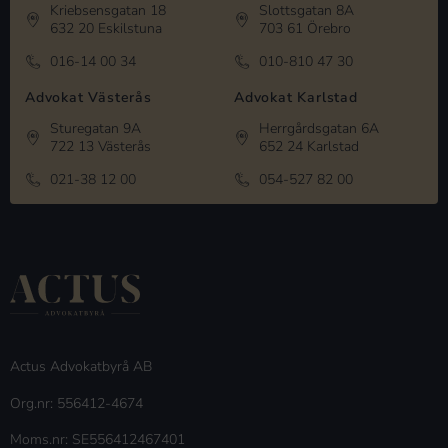
Kriebsensgatan 18
Slottsgatan 8A
632 20 Eskilstuna
703 61 Örebro
016-14 00 34
010-810 47 30
Advokat Västerås
Advokat Karlstad
Sturegatan 9A
Herrgårdsgatan 6A
722 13 Västerås
652 24 Karlstad
021-38 12 00
054-527 82 00
Actus Advokatbyrå AB
Org.nr: 556412-4674
Moms.nr: SE556412467401