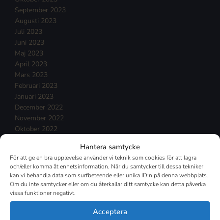
September 2023
Augusti 2023
Juli 2023
Juni 2023
Maj 2023
April 2023
Mars 2023
Februari 2023
Januari 2023
December 2022
November 2022
Oktober 2022
September 2022
Hantera samtycke
Augusti 2022
För att ge en bra upplevelse använder vi teknik som cookies för att lagra
Juli 2022
och/eller komma åt enhetsinformation. När du samtycker till dessa tekniker
Juni 2022
kan vi behandla data som surfbeteende eller unika ID:n på denna webbplats.
Maj 2022
Om du inte samtycker eller om du återkallar ditt samtycke kan detta påverka
vissa funktioner negativt.
April 2022
Mars 2022
Acceptera
Februari 2022