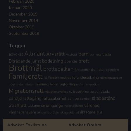
Februari 2020
Januari 2020
December 2019
November 2019
Oktober 2019
September 2019
Taggar
Allmänt
Arvsrätt
barn
advokat
barnets bästa
Asylrätt
brott
Biträdande jurist
bodelning
boende
Brottmål
brottsbalken
domstol
Brottsoffer
egendom
Familjerätt
förundersökning
fel
Försörjningskrav
gärningsperson
kriminalvården
lagförslag
högsta domstolen
makar
migration
Migrationsrätt
personskada
migrationsverket
ny lagstiftning
skadestånd
påföljd
rättegång
rättssäkerhet
sambo
sambor
Straffrätt
vårdnad
umgänge
testamente
verkställighet
åklagare
vårdnadshavare
åtal
äktenskap
äktenskapsskillnad
Advokat Eskilstuna
Advokat Örebro