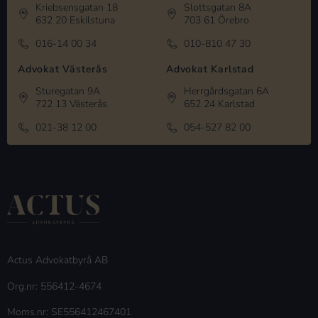
Kriebsensgatan 18
Slottsgatan 8A
632 20 Eskilstuna
703 61 Örebro
016-14 00 34
010-810 47 30
Advokat Västerås
Advokat Karlstad
Sturegatan 9A
Herrgårdsgatan 6A
722 13 Västerås
652 24 Karlstad
021-38 12 00
054-527 82 00
Actus Advokatbyrå AB
Org.nr: 556412-4674
Moms.nr: SE556412467401