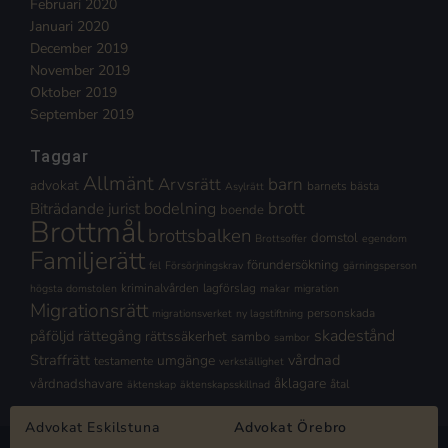
Februari 2020
Januari 2020
December 2019
November 2019
Oktober 2019
September 2019
Taggar
Allmänt
Arvsrätt
barn
advokat
barnets bästa
Asylrätt
brott
Biträdande jurist
bodelning
boende
Brottmål
brottsbalken
domstol
Brottsoffer
egendom
Familjerätt
förundersökning
fel
Försörjningskrav
gärningsperson
kriminalvården
lagförslag
högsta domstolen
makar
migration
Migrationsrätt
personskada
migrationsverket
ny lagstiftning
skadestånd
påföljd
rättegång
rättssäkerhet
sambo
sambor
Straffrätt
vårdnad
umgänge
testamente
verkställighet
åklagare
vårdnadshavare
åtal
äktenskap
äktenskapsskillnad
Advokat Eskilstuna
Advokat Örebro