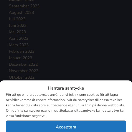
September 2023
Augusti 2023
Juli 2023
Juni 2023
Maj 2023
April 2023
Mars 2023
Februari 2023
Januari 2023
December 2022
November 2022
Oktober 2022
September 2022
Hantera samtycke
Augusti 2022
För att ge en bra upplevelse använder vi teknik som cookies för att lagra
Juli 2022
och/eller komma åt enhetsinformation. När du samtycker till dessa tekniker
Juni 2022
kan vi behandla data som surfbeteende eller unika ID:n på denna webbplats.
Maj 2022
Om du inte samtycker eller om du återkallar ditt samtycke kan detta påverka
vissa funktioner negativt.
April 2022
Mars 2022
Acceptera
Februari 2022