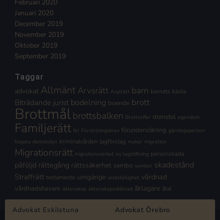
Februari 2020
Januari 2020
December 2019
November 2019
Oktober 2019
September 2019
Taggar
Allmänt
Arvsrätt
barn
advokat
barnets bästa
Asylrätt
brott
Biträdande jurist
bodelning
boende
Brottmål
brottsbalken
domstol
Brottsoffer
egendom
Familjerätt
förundersökning
fel
Försörjningskrav
gärningsperson
kriminalvården
lagförslag
högsta domstolen
makar
migration
Migrationsrätt
personskada
migrationsverket
ny lagstiftning
skadestånd
påföljd
rättegång
rättssäkerhet
sambo
sambor
Straffrätt
vårdnad
umgänge
testamente
verkställighet
åklagare
vårdnadshavare
åtal
äktenskap
äktenskapsskillnad
Advokat Eskilstuna
Advokat Örebro