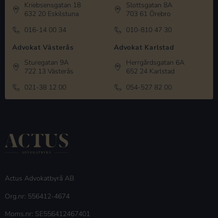
Kriebsensgatan 18
Slottsgatan 8A
632 20 Eskilstuna
703 61 Örebro
016-14 00 34
010-810 47 30
Advokat Västerås
Advokat Karlstad
Sturegatan 9A
Herrgårdsgatan 6A
722 13 Västerås
652 24 Karlstad
021-38 12 00
054-527 82 00
Actus Advokatbyrå AB
Org.nr: 556412-4674
Moms.nr: SE556412467401