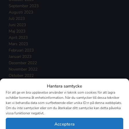
September 2023
Augusti 2023
Juli 2023
Juni 2023
Maj 2023
April 2023
Mars 2023
Februari 2023
Januari 2023
December 2022
November 2022
Oktober 2022
September 2022
Hantera samtycke
Augusti 2022
För att ge en bra upplevelse använder vi teknik som cookies för att lagra
Juli 2022
och/eller komma åt enhetsinformation. När du samtycker till dessa tekniker
Juni 2022
kan vi behandla data som surfbeteende eller unika ID:n på denna webbplats.
Maj 2022
Om du inte samtycker eller om du återkallar ditt samtycke kan detta påverka
vissa funktioner negativt.
April 2022
Mars 2022
Acceptera
Februari 2022