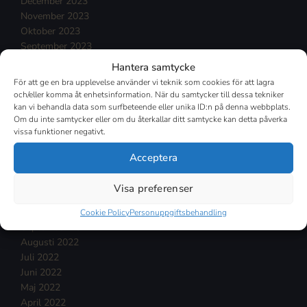
December 2023
November 2023
Oktober 2023
September 2023
Augusti 2023
Hantera samtycke
Juli 2023
För att ge en bra upplevelse använder vi teknik som cookies för att lagra
Juni 2023
och/eller komma åt enhetsinformation. När du samtycker till dessa tekniker
Maj 2023
kan vi behandla data som surfbeteende eller unika ID:n på denna webbplats.
Om du inte samtycker eller om du återkallar ditt samtycke kan detta påverka
April 2023
vissa funktioner negativt.
Mars 2023
Februari 2023
Acceptera
Januari 2023
December 2022
Visa preferenser
November 2022
Oktober 2022
Cookie Policy
Personuppgiftsbehandling
September 2022
Augusti 2022
Juli 2022
Juni 2022
Maj 2022
April 2022