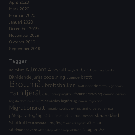
April 2020
Mars 2020
Februari 2020
Januari 2020
December 2019
November 2019
Oktober 2019
September 2019
Taggar
Allmänt
Arvsrätt
barn
advokat
barnets bästa
Asylrätt
brott
Biträdande jurist
bodelning
boende
Brottmål
brottsbalken
domstol
Brottsoffer
egendom
Familjerätt
förundersökning
fel
Försörjningskrav
gärningsperson
kriminalvården
lagförslag
högsta domstolen
makar
migration
Migrationsrätt
personskada
migrationsverket
ny lagstiftning
skadestånd
påföljd
rättegång
rättssäkerhet
sambo
sambor
Straffrätt
vårdnad
umgänge
testamente
verkställighet
åklagare
vårdnadshavare
åtal
äktenskap
äktenskapsskillnad