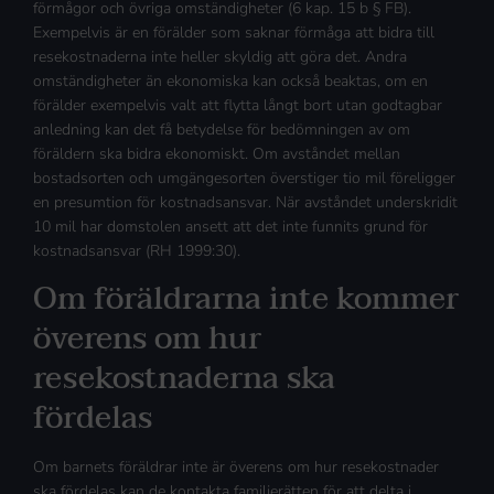
förmågor och övriga omständigheter (6 kap. 15 b § FB).
Exempelvis är en förälder som saknar förmåga att bidra till
resekostnaderna inte heller skyldig att göra det. Andra
omständigheter än ekonomiska kan också beaktas, om en
förälder exempelvis valt att flytta långt bort utan godtagbar
anledning kan det få betydelse för bedömningen av om
föräldern ska bidra ekonomiskt. Om avståndet mellan
bostadsorten och umgängesorten överstiger tio mil föreligger
en presumtion för kostnadsansvar. När avståndet underskridit
10 mil har domstolen ansett att det inte funnits grund för
kostnadsansvar (RH 1999:30).
Om föräldrarna inte kommer
överens om hur
resekostnaderna ska
fördelas
Om barnets föräldrar inte är överens om hur resekostnader
ska fördelas kan de kontakta familjerätten för att delta i