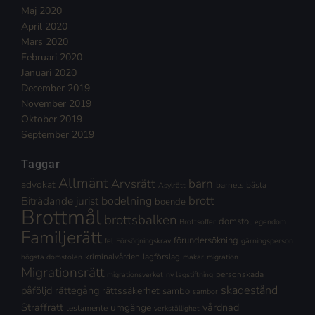
Maj 2020
April 2020
Mars 2020
Februari 2020
Januari 2020
December 2019
November 2019
Oktober 2019
September 2019
Taggar
Allmänt
Arvsrätt
barn
advokat
barnets bästa
Asylrätt
brott
Biträdande jurist
bodelning
boende
Brottmål
brottsbalken
domstol
Brottsoffer
egendom
Familjerätt
förundersökning
fel
Försörjningskrav
gärningsperson
kriminalvården
lagförslag
högsta domstolen
makar
migration
Migrationsrätt
personskada
migrationsverket
ny lagstiftning
skadestånd
påföljd
rättegång
rättssäkerhet
sambo
sambor
Straffrätt
vårdnad
umgänge
testamente
verkställighet