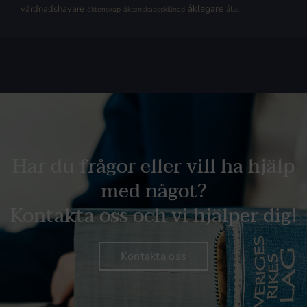
åklagare
vårdnadshavare
åtal
äktenskap
äktenskapsskillnad
Har du frågor eller vill ha hjälp
med något?
Kontakta oss och vi hjälper dig!
Kontakta oss