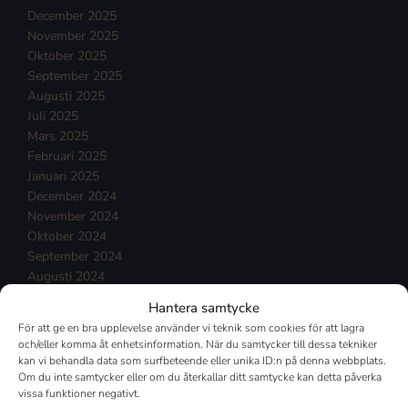
December 2025
November 2025
Oktober 2025
September 2025
Augusti 2025
Juli 2025
Mars 2025
Februari 2025
Januari 2025
December 2024
November 2024
Oktober 2024
September 2024
Augusti 2024
Juli 2024
Hantera samtycke
Juni 2024
För att ge en bra upplevelse använder vi teknik som cookies för att lagra
Maj 2024
och/eller komma åt enhetsinformation. När du samtycker till dessa tekniker
April 2024
kan vi behandla data som surfbeteende eller unika ID:n på denna webbplats.
Mars 2024
Om du inte samtycker eller om du återkallar ditt samtycke kan detta påverka
vissa funktioner negativt.
Februari 2024