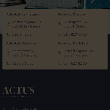
Advokat Eskilstuna
Advokat Örebro
Kriebsensgatan 18
Slottsgatan 8A
632 20 Eskilstuna
703 61 Örebro
016-14 00 34
010-810 47 30
Advokat Västerås
Advokat Karlstad
Sturegatan 9A
Herrgårdsgatan 6A
722 13 Västerås
652 24 Karlstad
021-38 12 00
054-527 82 00
Actus Advokatbyrå AB