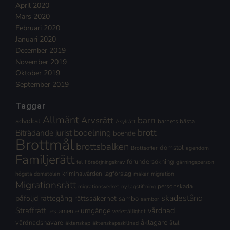
April 2020
Mars 2020
Februari 2020
Januari 2020
December 2019
November 2019
Oktober 2019
September 2019
Taggar
Allmänt
Arvsrätt
barn
advokat
barnets bästa
Asylrätt
brott
Biträdande jurist
bodelning
boende
Brottmål
brottsbalken
domstol
Brottsoffer
egendom
Familjerätt
förundersökning
fel
Försörjningskrav
gärningsperson
kriminalvården
lagförslag
högsta domstolen
makar
migration
Migrationsrätt
personskada
migrationsverket
ny lagstiftning
skadestånd
påföljd
rättegång
rättssäkerhet
sambo
sambor
Straffrätt
vårdnad
umgänge
testamente
verkställighet
åklagare
vårdnadshavare
åtal
äktenskap
äktenskapsskillnad