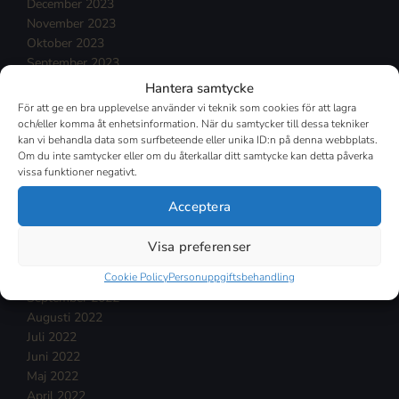
December 2023
November 2023
Oktober 2023
September 2023
Augusti 2023
Hantera samtycke
Juli 2023
För att ge en bra upplevelse använder vi teknik som cookies för att lagra
Juni 2023
och/eller komma åt enhetsinformation. När du samtycker till dessa tekniker
Maj 2023
kan vi behandla data som surfbeteende eller unika ID:n på denna webbplats.
Om du inte samtycker eller om du återkallar ditt samtycke kan detta påverka
April 2023
vissa funktioner negativt.
Mars 2023
Februari 2023
Acceptera
Januari 2023
December 2022
Visa preferenser
November 2022
Oktober 2022
Cookie Policy
Personuppgiftsbehandling
September 2022
Augusti 2022
Juli 2022
Juni 2022
Maj 2022
April 2022