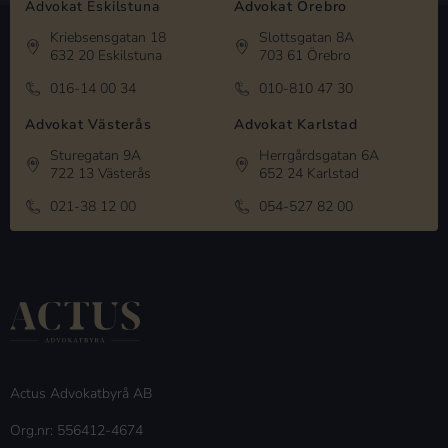
Advokat Eskilstuna
Advokat Örebro
Kriebsensgatan 18
Slottsgatan 8A
632 20 Eskilstuna
703 61 Örebro
016-14 00 34
010-810 47 30
Advokat Västerås
Advokat Karlstad
Sturegatan 9A
Herrgårdsgatan 6A
722 13 Västerås
652 24 Karlstad
021-38 12 00
054-527 82 00
Actus Advokatbyrå AB
Org.nr: 556412-4674