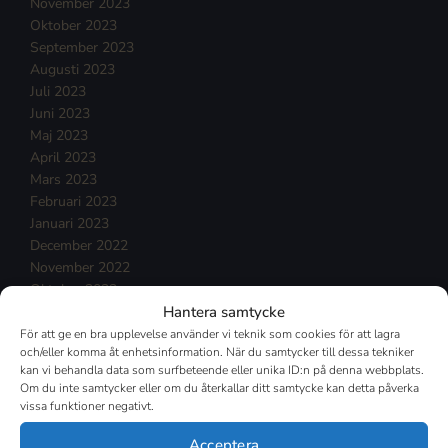
November 2023
Oktober 2023
September 2023
Augusti 2023
Juli 2023
Juni 2023
Maj 2023
April 2023
Mars 2023
Februari 2023
Januari 2023
December 2022
November 2022
Oktober 2022
Hantera samtycke
September 2022
Augusti 2022
För att ge en bra upplevelse använder vi teknik som cookies för att lagra
och/eller komma åt enhetsinformation. När du samtycker till dessa tekniker
Juli 2022
kan vi behandla data som surfbeteende eller unika ID:n på denna webbplats.
Juni 2022
Om du inte samtycker eller om du återkallar ditt samtycke kan detta påverka
Maj 2022
vissa funktioner negativt.
April 2022
Mars 2022
Acceptera