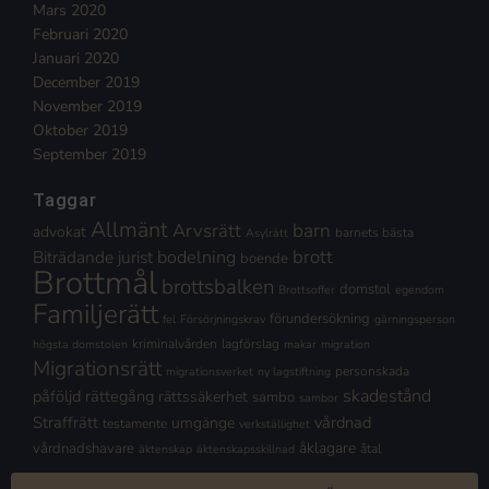
Mars 2020
Februari 2020
Januari 2020
December 2019
November 2019
Oktober 2019
September 2019
Taggar
Allmänt
Arvsrätt
barn
advokat
barnets bästa
Asylrätt
brott
Biträdande jurist
bodelning
boende
Brottmål
brottsbalken
domstol
Brottsoffer
egendom
Familjerätt
förundersökning
fel
Försörjningskrav
gärningsperson
kriminalvården
lagförslag
högsta domstolen
makar
migration
Migrationsrätt
personskada
migrationsverket
ny lagstiftning
skadestånd
påföljd
rättegång
rättssäkerhet
sambo
sambor
Straffrätt
vårdnad
umgänge
testamente
verkställighet
åklagare
vårdnadshavare
åtal
äktenskap
äktenskapsskillnad