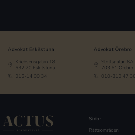
Advokat Eskilstuna
Advokat Örebro
Kriebsensgatan 18
Slottsgatan 8A
632 20 Eskilstuna
703 61 Örebro
016-14 00 34
010-810 47 3
Sidor
Rättsområden