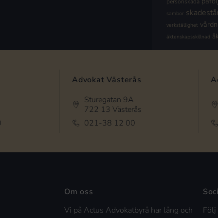
påföl
personskada
skadestå
sambor
vård
verkställighet
å
äktenskapsskillnad
Advokat Västerås
A
Sturegatan 9A
722 13 Västerås
0
021-38 12 00
Om oss
Soc
Vi på Actus Advokatbyrå har lång och
Följ