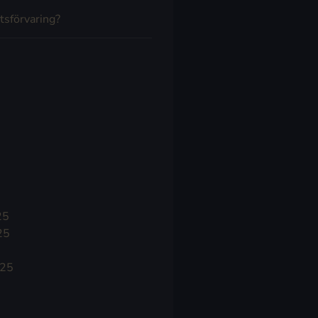
tsförvaring?
25
25
025