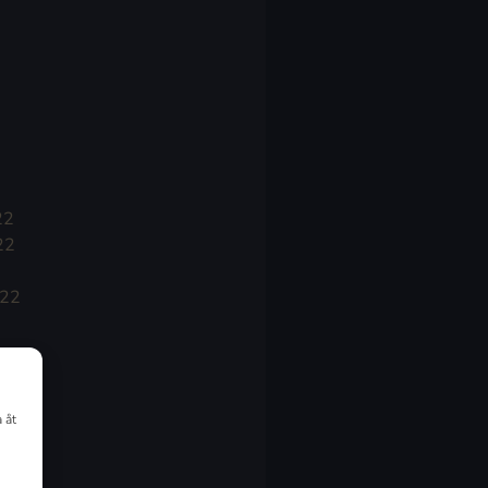
22
22
022
 åt