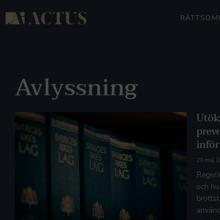
RÄTTSOM
Avlyssning
Utök
prev
inför
29 maj 
Regeri
och hus
brotts
använd