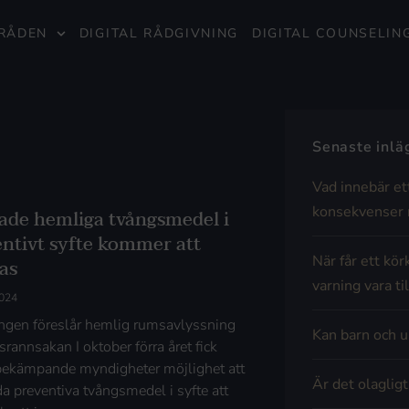
RÅDEN
DIGITAL RÅDGIVNING
DIGITAL COUNSELIN
Senaste inl
Vad innebär et
konsekvenser 
ade hemliga tvångsmedel i
entivt syfte kommer att
När får ett kör
as
varning vara til
2024
ngen föreslår hemlig rumsavlyssning
Kan barn och u
rannsakan I oktober förra året fick
bekämpande myndigheter möjlighet att
Är det olaglig
a preventiva tvångsmedel i syfte att