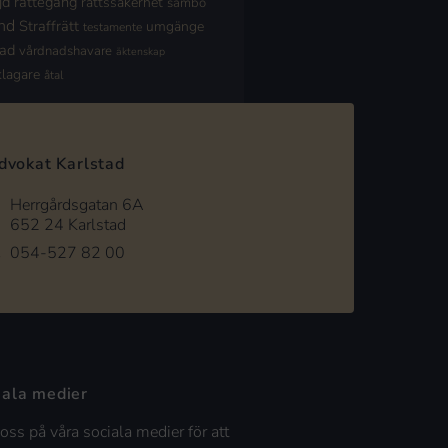
jd
rättegång
rättssäkerhet
sambo
nd
Straffrätt
umgänge
testamente
nad
vårdnadshavare
äktenskap
klagare
åtal
dvokat Karlstad
Herrgårdsgatan 6A
652 24 Karlstad
054-527 82 00
iala medier
 oss på våra sociala medier för att