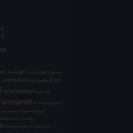
19
19
019
nt
Arvsrätt
barn
barnets
Asylrätt
brott
jurist
bodelning
boende
l
brottsbalken
Brottsoffer
Familjerätt
fel
Försörjningskrav
ärningsperson
högsta domstolen
örslag
makar
migration
tt
migrationsverket
ny lagstiftning