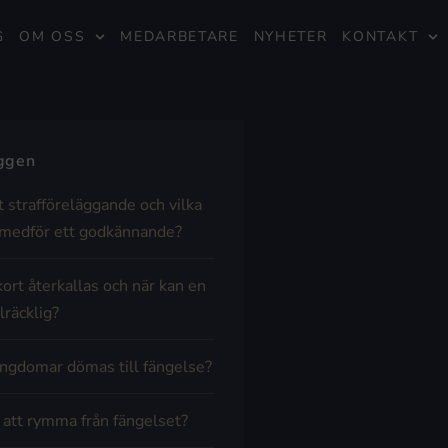
G
OM OSS
MEDARBETARE
NYHETER
KONTAKT
äggen
t strafföreläggande och vilka
medför ett godkännande?
kort återkallas och när kan en
lräcklig?
ngdomar dömas till fängelse?
t att rymma från fängelset?