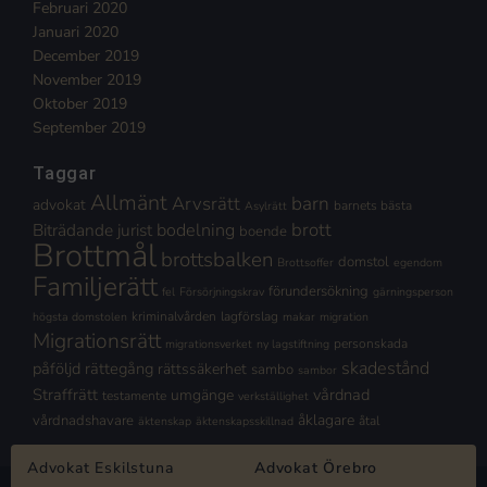
Februari 2020
Januari 2020
December 2019
November 2019
Oktober 2019
September 2019
Taggar
Allmänt
Arvsrätt
barn
advokat
barnets bästa
Asylrätt
brott
Biträdande jurist
bodelning
boende
Brottmål
brottsbalken
domstol
Brottsoffer
egendom
Familjerätt
förundersökning
fel
Försörjningskrav
gärningsperson
kriminalvården
lagförslag
högsta domstolen
makar
migration
Migrationsrätt
personskada
migrationsverket
ny lagstiftning
skadestånd
påföljd
rättegång
rättssäkerhet
sambo
sambor
Straffrätt
vårdnad
umgänge
testamente
verkställighet
åklagare
vårdnadshavare
åtal
äktenskap
äktenskapsskillnad
Advokat Eskilstuna
Advokat Örebro