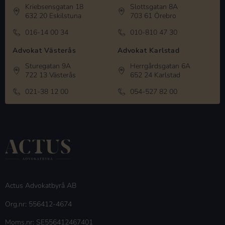
Kriebsensgatan 18
Slottsgatan 8A
632 20 Eskilstuna
703 61 Örebro
016-14 00 34
010-810 47 30
Advokat Västerås
Advokat Karlstad
Sturegatan 9A
Herrgårdsgatan 6A
722 13 Västerås
652 24 Karlstad
021-38 12 00
054-527 82 00
Actus Advokatbyrå AB
Org.nr: 556412-4674
Moms.nr: SE556412467401