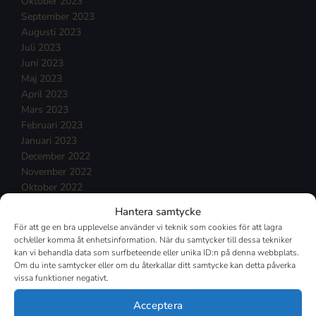
Oktober 2023
September 2023
Augusti 2023
Juli 2023
Juni 2023
Maj 2023
April 2023
Mars 2023
Februari 2023
Januari 2023
December 2022
November 2022
Oktober 2022
September 2022
Hantera samtycke
Augusti 2022
För att ge en bra upplevelse använder vi teknik som cookies för att lagra
Juli 2022
och/eller komma åt enhetsinformation. När du samtycker till dessa tekniker
Juni 2022
kan vi behandla data som surfbeteende eller unika ID:n på denna webbplats.
Maj 2022
Om du inte samtycker eller om du återkallar ditt samtycke kan detta påverka
vissa funktioner negativt.
April 2022
Mars 2022
Acceptera
Februari 2022