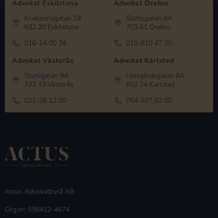
Advokat Eskilstuna
Advokat Örebro
Kriebsensgatan 18
Slottsgatan 8A
632 20 Eskilstuna
703 61 Örebro
016-14 00 34
010-810 47 30
Advokat Västerås
Advokat Karlstad
Sturegatan 9A
Herrgårdsgatan 6A
722 13 Västerås
652 24 Karlstad
021-38 12 00
054-527 82 00
Actus Advokatbyrå AB
Org.nr: 556412-4674