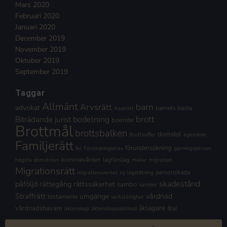
Mars 2020
Februari 2020
Januari 2020
December 2019
November 2019
Oktober 2019
September 2019
Taggar
Allmänt
Arvsrätt
barn
advokat
barnets bästa
Asylrätt
brott
Biträdande jurist
bodelning
boende
Brottmål
brottsbalken
domstol
Brottsoffer
egendom
Familjerätt
förundersökning
fel
Försörjningskrav
gärningsperson
kriminalvården
lagförslag
högsta domstolen
makar
migration
Migrationsrätt
personskada
migrationsverket
ny lagstiftning
skadestånd
påföljd
rättegång
rättssäkerhet
sambo
sambor
Straffrätt
vårdnad
umgänge
testamente
verkställighet
åklagare
vårdnadshavare
åtal
äktenskap
äktenskapsskillnad