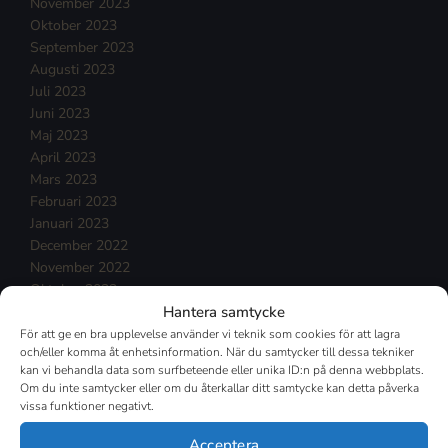
November 2023
Oktober 2023
September 2023
Augusti 2023
Juli 2023
Juni 2023
Maj 2023
April 2023
Mars 2023
Februari 2023
Januari 2023
December 2022
November 2022
Oktober 2022
Hantera samtycke
September 2022
Augusti 2022
För att ge en bra upplevelse använder vi teknik som cookies för att lagra
och/eller komma åt enhetsinformation. När du samtycker till dessa tekniker
Juli 2022
kan vi behandla data som surfbeteende eller unika ID:n på denna webbplats.
Juni 2022
Om du inte samtycker eller om du återkallar ditt samtycke kan detta påverka
Maj 2022
vissa funktioner negativt.
April 2022
Mars 2022
Acceptera