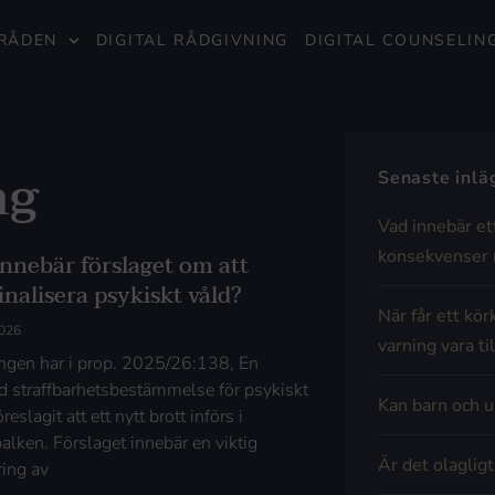
RÅDEN
DIGITAL RÅDGIVNING
DIGITAL COUNSELIN
ng
Senaste inl
Vad innebär et
konsekvenser 
innebär förslaget om att
nalisera psykiskt våld?
När får ett kör
2026
varning vara til
ngen har i prop. 2025/26:138, En
ld straffbarhetsbestämmelse för psykiskt
Kan barn och u
öreslagit att ett nytt brott införs i
alken. Förslaget innebär en viktig
Är det olaglig
ring av