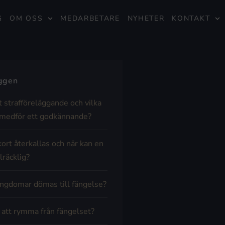
G
OM OSS
MEDARBETARE
NYHETER
KONTAKT
äggen
t strafföreläggande och vilka
medför ett godkännande?
kort återkallas och när kan en
lräcklig?
ngdomar dömas till fängelse?
t att rymma från fängelset?