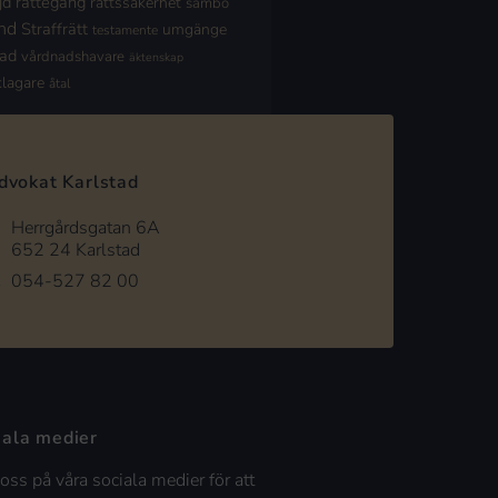
jd
rättegång
rättssäkerhet
sambo
nd
Straffrätt
umgänge
testamente
nad
vårdnadshavare
äktenskap
klagare
åtal
dvokat Karlstad
Herrgårdsgatan 6A
652 24 Karlstad
054-527 82 00
iala medier
 oss på våra sociala medier för att