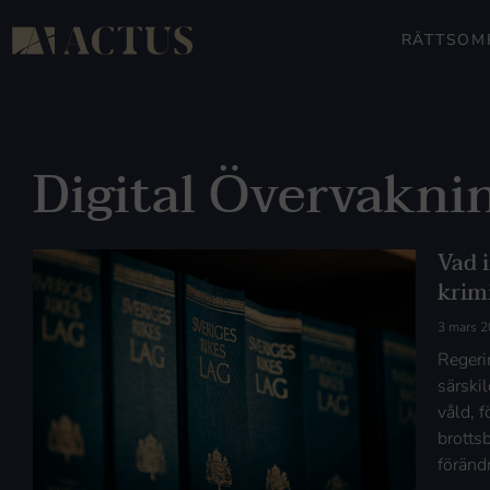
RÄTTSOM
Digital Övervakni
Vad 
krimi
3 mars 
Regeri
särski
våld, f
brottsb
föränd