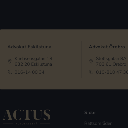
Advokat Eskilstuna
Advokat Örebro
Kriebsensgatan 18
Slottsgatan 8A
632 20 Eskilstuna
703 61 Örebro
016-14 00 34
010-810 47 3
Sidor
Rättsområden