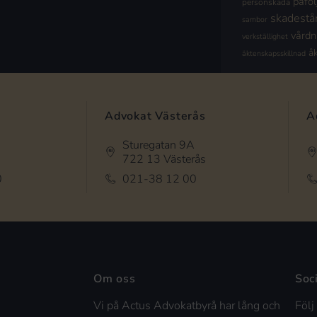
påföl
personskada
skadestå
sambor
vård
verkställighet
å
äktenskapsskillnad
Advokat Västerås
A
Sturegatan 9A
722 13 Västerås
0
021-38 12 00
Om oss
Soc
Vi på Actus Advokatbyrå har lång och
Följ