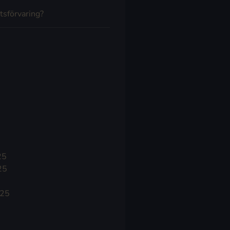
tsförvaring?
25
25
025