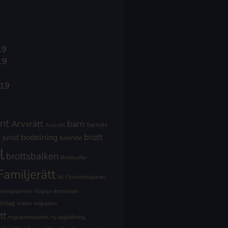
19
19
019
nt
Arvsrätt
barn
barnets
Asylrätt
brott
jurist
bodelning
boende
l
brottsbalken
Brottsoffer
Familjerätt
fel
Försörjningskrav
ärningsperson
högsta domstolen
örslag
makar
migration
tt
migrationsverket
ny lagstiftning