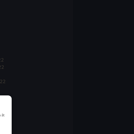
22
22
022
 åt