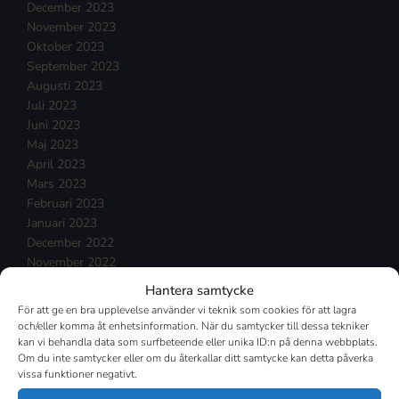
December 2023
November 2023
Oktober 2023
September 2023
Augusti 2023
Juli 2023
Juni 2023
Maj 2023
April 2023
Mars 2023
Februari 2023
Januari 2023
December 2022
November 2022
Oktober 2022
Hantera samtycke
September 2022
För att ge en bra upplevelse använder vi teknik som cookies för att lagra
Augusti 2022
och/eller komma åt enhetsinformation. När du samtycker till dessa tekniker
Juli 2022
kan vi behandla data som surfbeteende eller unika ID:n på denna webbplats.
Om du inte samtycker eller om du återkallar ditt samtycke kan detta påverka
Juni 2022
vissa funktioner negativt.
Maj 2022