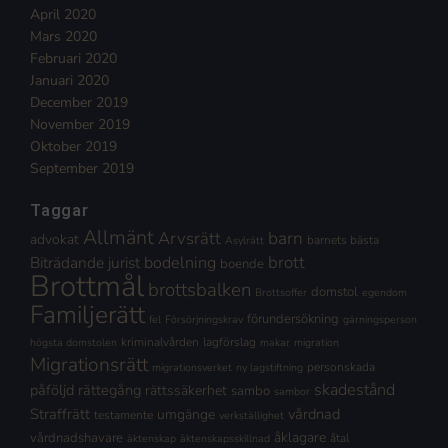
April 2020
Mars 2020
Februari 2020
Januari 2020
December 2019
November 2019
Oktober 2019
September 2019
Taggar
Allmänt
Arvsrätt
barn
advokat
barnets bästa
Asylrätt
brott
Biträdande jurist
bodelning
boende
Brottmål
brottsbalken
domstol
Brottsoffer
egendom
Familjerätt
förundersökning
fel
Försörjningskrav
gärningsperson
kriminalvården
lagförslag
högsta domstolen
makar
migration
Migrationsrätt
personskada
migrationsverket
ny lagstiftning
skadestånd
påföljd
rättegång
rättssäkerhet
sambo
sambor
Straffrätt
vårdnad
umgänge
testamente
verkställighet
åklagare
vårdnadshavare
åtal
äktenskap
äktenskapsskillnad