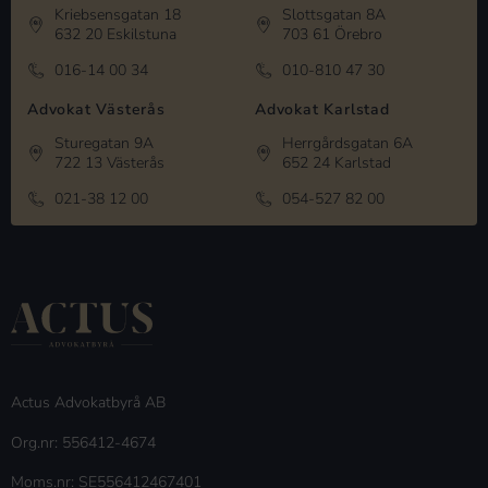
Kriebsensgatan 18
Slottsgatan 8A
632 20 Eskilstuna
703 61 Örebro
016-14 00 34
010-810 47 30
Advokat Västerås
Advokat Karlstad
Sturegatan 9A
Herrgårdsgatan 6A
722 13 Västerås
652 24 Karlstad
021-38 12 00
054-527 82 00
Actus Advokatbyrå AB
Org.nr: 556412-4674
Moms.nr: SE556412467401