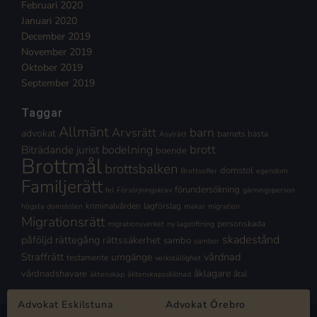
Februari 2020
Januari 2020
December 2019
November 2019
Oktober 2019
September 2019
Taggar
Allmänt
Arvsrätt
barn
advokat
barnets bästa
Asylrätt
brott
Biträdande jurist
bodelning
boende
Brottmål
brottsbalken
domstol
Brottsoffer
egendom
Familjerätt
förundersökning
fel
Försörjningskrav
gärningsperson
kriminalvården
lagförslag
högsta domstolen
makar
migration
Migrationsrätt
personskada
migrationsverket
ny lagstiftning
skadestånd
påföljd
rättegång
rättssäkerhet
sambo
sambor
Straffrätt
vårdnad
umgänge
testamente
verkställighet
åklagare
vårdnadshavare
åtal
äktenskap
äktenskapsskillnad
Advokat Eskilstuna
Advokat Örebro