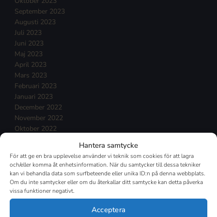
Oktober 2023
September 2023
Augusti 2023
Juli 2023
Juni 2023
Maj 2023
April 2023
Mars 2023
Februari 2023
Januari 2023
December 2022
November 2022
Oktober 2022
September 2022
Hantera samtycke
Augusti 2022
För att ge en bra upplevelse använder vi teknik som cookies för att lagra
Juli 2022
och/eller komma åt enhetsinformation. När du samtycker till dessa tekniker
Juni 2022
kan vi behandla data som surfbeteende eller unika ID:n på denna webbplats.
Maj 2022
Om du inte samtycker eller om du återkallar ditt samtycke kan detta påverka
vissa funktioner negativt.
April 2022
Mars 2022
Acceptera
Februari 2022