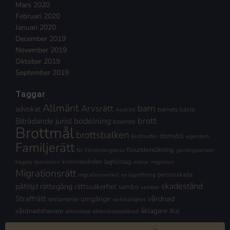
Mars 2020
Februari 2020
Januari 2020
December 2019
November 2019
Oktober 2019
September 2019
Taggar
Allmänt
Arvsrätt
barn
advokat
barnets bästa
Asylrätt
brott
Biträdande jurist
bodelning
boende
Brottmål
brottsbalken
domstol
Brottsoffer
egendom
Familjerätt
förundersökning
fel
Försörjningskrav
gärningsperson
kriminalvården
lagförslag
högsta domstolen
makar
migration
Migrationsrätt
personskada
migrationsverket
ny lagstiftning
skadestånd
påföljd
rättegång
rättssäkerhet
sambo
sambor
Straffrätt
vårdnad
umgänge
testamente
verkställighet
åklagare
vårdnadshavare
åtal
äktenskap
äktenskapsskillnad