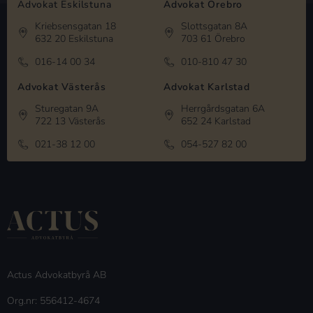
Advokat Eskilstuna
Advokat Örebro
Kriebsensgatan 18
Slottsgatan 8A
632 20 Eskilstuna
703 61 Örebro
016-14 00 34
010-810 47 30
Advokat Västerås
Advokat Karlstad
Sturegatan 9A
Herrgårdsgatan 6A
722 13 Västerås
652 24 Karlstad
021-38 12 00
054-527 82 00
Actus Advokatbyrå AB
Org.nr: 556412-4674