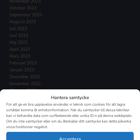
November 2023
Oktober 2023
September 2023
Augusti 2023
Juli 2023
Juni 2023
Maj 2023
April 2023
Mars 2023
Februari 2023
Januari 2023
December 2022
November 2022
Oktober 2022
Hantera samtycke
September 2022
Augusti 2022
För att ge en bra upplevelse använder vi teknik som cookies för att lagra
och/eller komma åt enhetsinformation. När du samtycker till dessa tekniker
Juli 2022
kan vi behandla data som surfbeteende eller unika ID:n på denna webbplats.
Juni 2022
Om du inte samtycker eller om du återkallar ditt samtycke kan detta påverka
Maj 2022
vissa funktioner negativt.
April 2022
Mars 2022
Acceptera