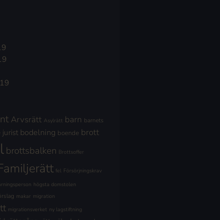
19
19
019
nt
Arvsrätt
barn
barnets
Asylrätt
brott
jurist
bodelning
boende
l
brottsbalken
Brottsoffer
Familjerätt
fel
Försörjningskrav
ärningsperson
högsta domstolen
örslag
makar
migration
tt
migrationsverket
ny lagstiftning