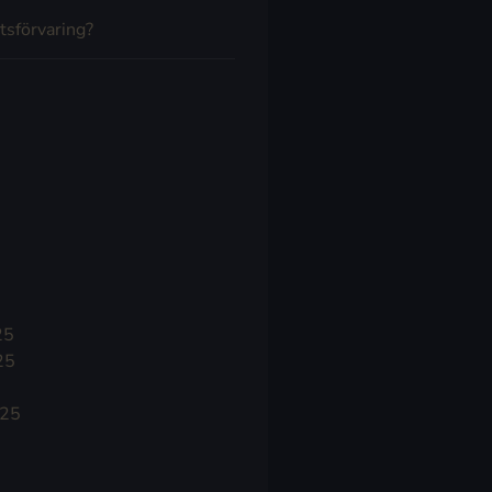
tsförvaring?
25
25
025