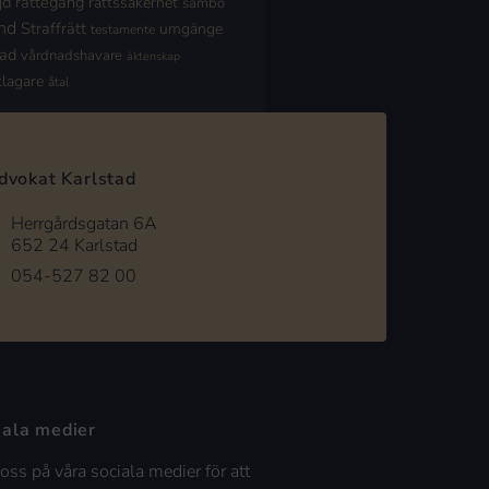
jd
rättegång
rättssäkerhet
sambo
nd
Straffrätt
umgänge
testamente
nad
vårdnadshavare
äktenskap
klagare
åtal
dvokat Karlstad
Herrgårdsgatan 6A
652 24 Karlstad
054-527 82 00
iala medier
 oss på våra sociala medier för att