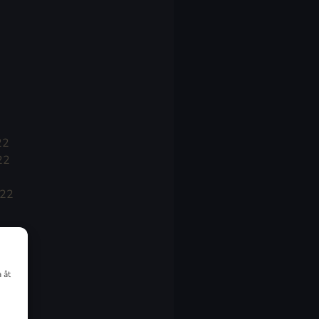
22
22
022
 åt