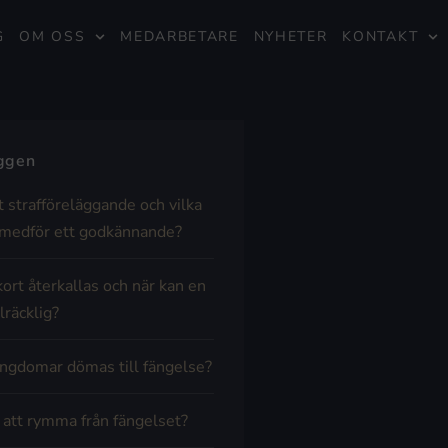
G
OM OSS
MEDARBETARE
NYHETER
KONTAKT
äggen
t strafföreläggande och vilka
medför ett godkännande?
kort återkallas och när kan en
lräcklig?
ngdomar dömas till fängelse?
t att rymma från fängelset?