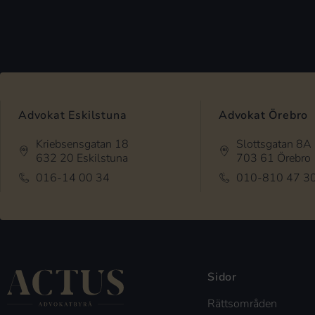
Advokat Eskilstuna
Advokat Örebro
Kriebsensgatan 18
Slottsgatan 8A
632 20 Eskilstuna
703 61 Örebro
016-14 00 34
010-810 47 3
Sidor
Rättsområden