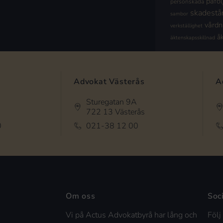
påföl
personskada
skadestå
sambor
vård
verkställighet
å
äktenskapsskillnad
Advokat Västerås
A
Sturegatan 9A
722 13 Västerås
0
021-38 12 00
Om oss
Soc
Vi på Actus Advokatbyrå har lång och
Följ