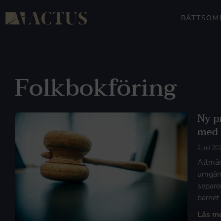
RÄTTSOM
Folkbokföring
Ny p
med 
2 juli 20
Allmän
umgäng
separe
barnet
Läs m