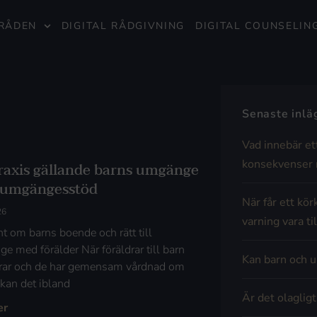
RÅDEN
DIGITAL RÅDGIVNING
DIGITAL COUNSELIN
Senaste inl
Vad innebär et
konsekvenser 
raxis gällande barns umgänge
umgängesstöd
När får ett kör
26
varning vara til
t om barns boende och rätt till
e med förälder När föräldrar till barn
Kan barn och u
rar och de har gemensam vårdnad om
 kan det ibland
Är det olaglig
er