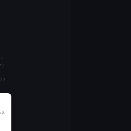
22
22
022
 åt