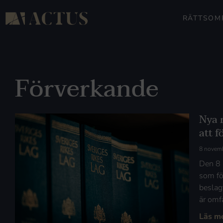
RÄTTSOM
Förverkande
Nya 
att 
8 novem
Den 8 
som fö
beslag
är omf
Läs m