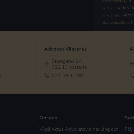
påföl
personskada
skadestå
sambor
vård
verkställighet
å
äktenskapsskillnad
Advokat Västerås
A
Sturegatan 9A
722 13 Västerås
0
021-38 12 00
Om oss
Soc
Vi på Actus Advokatbyrå har lång och
Följ