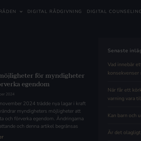
RÅDEN
DIGITAL RÅDGIVNING
DIGITAL COUNSELIN
Senaste inl
Vad innebär et
konsekvenser 
möjligheter för myndigheter
förverka egendom
När får ett kör
ber 2024
varning vara til
november 2024 trädde nya lagar i kraft
rändrar myndigheters möjligheter att
Kan barn och u
ta och förverka egendom. Ändringarna
attande och denna artikel begränsas
Är det olaglig
er