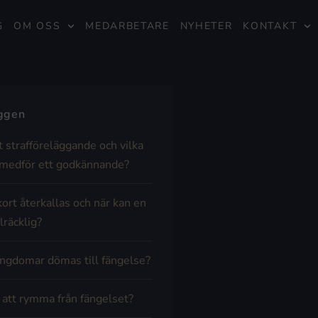
G
OM OSS
MEDARBETARE
NYHETER
KONTAKT
äggen
t strafföreläggande och vilka
medför ett godkännande?
kort återkallas och när kan en
lräcklig?
ngdomar dömas till fängelse?
t att rymma från fängelset?