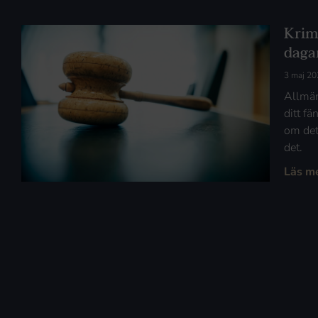
Krim
dagar
3 maj 20
Allmän
ditt fä
om det
det.
Läs m