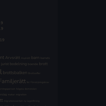
19
19
019
nt
Arvsrätt
barn
barnets
Asylrätt
brott
jurist
bodelning
boende
l
brottsbalken
Brottsoffer
Familjerätt
fel
Försörjningskrav
ärningsperson
högsta domstolen
örslag
makar
migration
tt
migrationsverket
ny lagstiftning