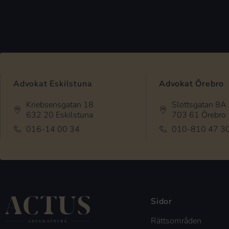
Advokat Eskilstuna
Advokat Örebro
Kriebsensgatan 18
Slottsgatan 8A
632 20 Eskilstuna
703 61 Örebro
016-14 00 34
010-810 47 3
Sidor
Rättsområden