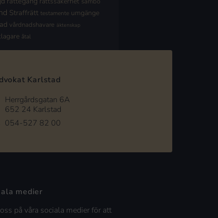
jd
rättegång
rättssäkerhet
sambo
nd
Straffrätt
umgänge
testamente
nad
vårdnadshavare
äktenskap
klagare
åtal
dvokat Karlstad
Herrgårdsgatan 6A
652 24 Karlstad
054-527 82 00
iala medier
 oss på våra sociala medier för att