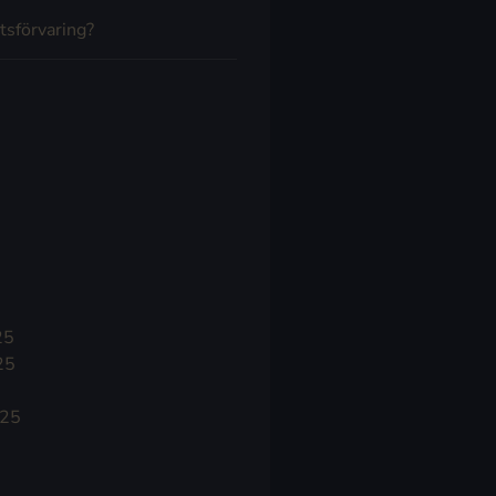
tsförvaring?
25
25
025