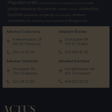
Migrationsrätt
personskada
migrationsverket
ny lagstiftning
skadestånd
påföljd
rättegång
rättssäkerhet
sambo
sambor
Straffrätt
vårdnad
umgänge
testamente
verkställighet
åklagare
vårdnadshavare
åtal
äktenskap
äktenskapsskillnad
Advokat Eskilstuna
Advokat Örebro
Kriebsensgatan 18
Slottsgatan 8A
632 20 Eskilstuna
703 61 Örebro
016-14 00 34
010-810 47 30
Advokat Västerås
Advokat Karlstad
Sturegatan 9A
Herrgårdsgatan 6A
722 13 Västerås
652 24 Karlstad
021-38 12 00
054-527 82 00