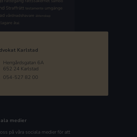
jd
rättegång
rättssäkerhet
sambo
nd
Straffrätt
umgänge
testamente
nad
vårdnadshavare
äktenskap
klagare
åtal
dvokat Karlstad
Herrgårdsgatan 6A
652 24 Karlstad
054-527 82 00
iala medier
 oss på våra sociala medier för att