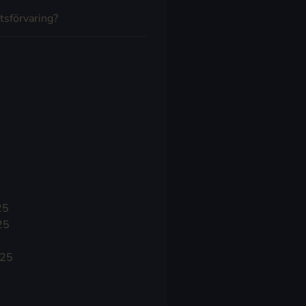
tsförvaring?
25
25
025