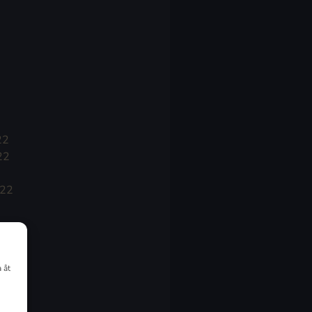
22
22
022
 åt