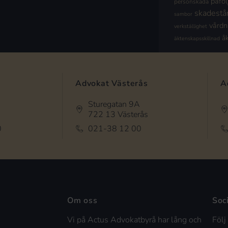
påföl
personskada
skadestå
sambor
vård
verkställighet
å
äktenskapsskillnad
Advokat Västerås
A
Sturegatan 9A
722 13 Västerås
0
021-38 12 00
Om oss
Soc
Vi på Actus Advokatbyrå har lång och
Följ