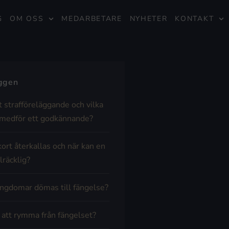
G
OM OSS
MEDARBETARE
NYHETER
KONTAKT
äggen
t strafföreläggande och vilka
medför ett godkännande?
kort återkallas och när kan en
lräcklig?
ngdomar dömas till fängelse?
t att rymma från fängelset?