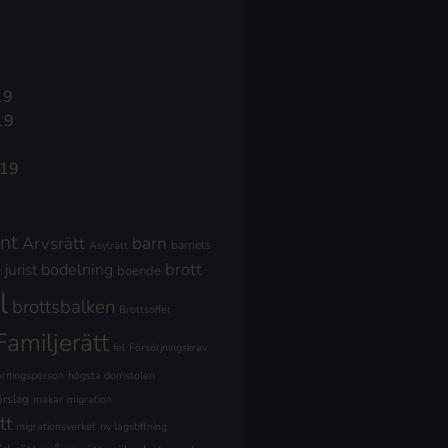
19
19
019
nt
Arvsrätt
barn
barnets
Asylrätt
brott
jurist
bodelning
boende
l
brottsbalken
Brottsoffer
Familjerätt
fel
Försörjningskrav
ärningsperson
högsta domstolen
örslag
makar
migration
tt
migrationsverket
ny lagstiftning