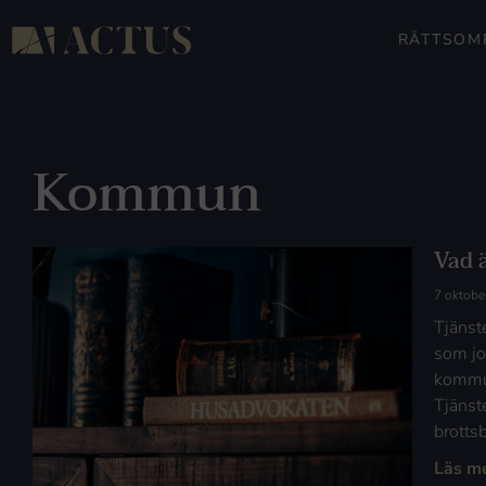
RÄTTSOM
Kommun
Vad ä
7 oktobe
Tjänst
som jo
kommun
Tjänste
brotts
Läs m