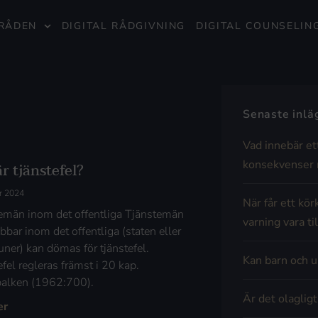
RÅDEN
DIGITAL RÅDGIVNING
DIGITAL COUNSELIN
Senaste inl
Vad innebär et
konsekvenser 
r tjänstefel?
r 2024
När får ett kör
emän inom det offentliga Tjänstemän
varning vara til
bbar inom det offentliga (staten eller
er) kan dömas för tjänstefel.
Kan barn och u
fel regleras främst i 20 kap.
balken (1962:700).
Är det olaglig
er