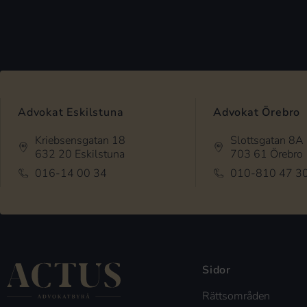
Advokat Eskilstuna
Advokat Örebro
Kriebsensgatan 18
Slottsgatan 8A
632 20 Eskilstuna
703 61 Örebro
016-14 00 34
010-810 47 3
Sidor
Rättsområden