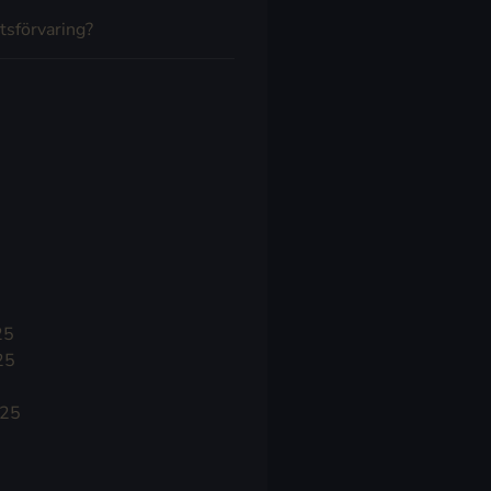
tsförvaring?
25
25
025