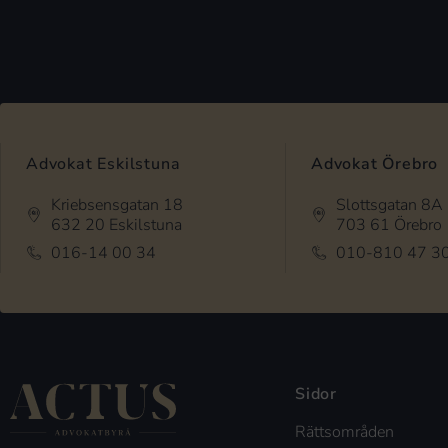
Advokat Eskilstuna
Advokat Örebro
Kriebsensgatan 18
Slottsgatan 8A
632 20 Eskilstuna
703 61 Örebro
016-14 00 34
010-810 47 3
Sidor
Rättsområden