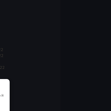
22
22
022
 åt