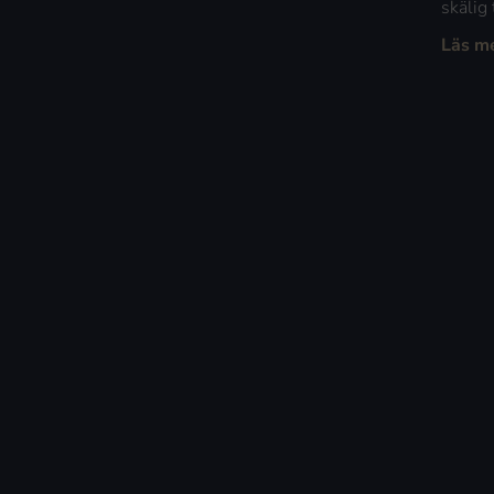
skälig
Läs m