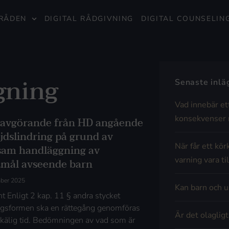
RÅDEN
DIGITAL RÅDGIVNING
DIGITAL COUNSELIN
gning
Senaste inl
Vad innebär et
konsekvenser 
 avgörande från HD angående
ljdslindring på grund av
När får ett kör
sam handläggning av
varning vara til
tmål avseende barn
mber 2025
Kan barn och u
t Enligt 2 kap. 11 § andra stycket
ngsformen ska en rättegång genomföras
Är det olaglig
kälig tid. Bedömningen av vad som är