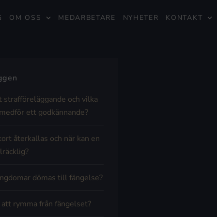
G
OM OSS
MEDARBETARE
NYHETER
KONTAKT
äggen
t strafföreläggande och vilka
medför ett godkännande?
kort återkallas och när kan en
lräcklig?
ngdomar dömas till fängelse?
t att rymma från fängelset?