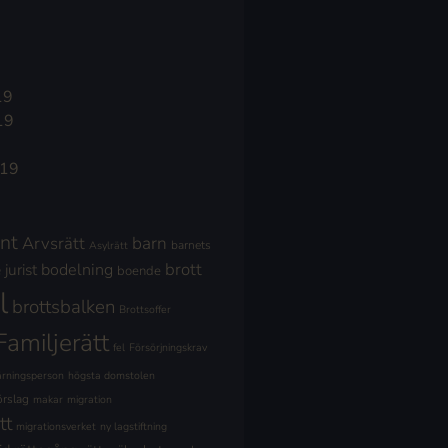
19
19
019
nt
Arvsrätt
barn
barnets
Asylrätt
brott
jurist
bodelning
boende
l
brottsbalken
Brottsoffer
Familjerätt
fel
Försörjningskrav
ärningsperson
högsta domstolen
örslag
makar
migration
tt
migrationsverket
ny lagstiftning