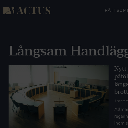
RÄTTSOM
Långsam Handläg
Nytt
påfö
lång
brot
1 septe
Allmän
regeri
inom s