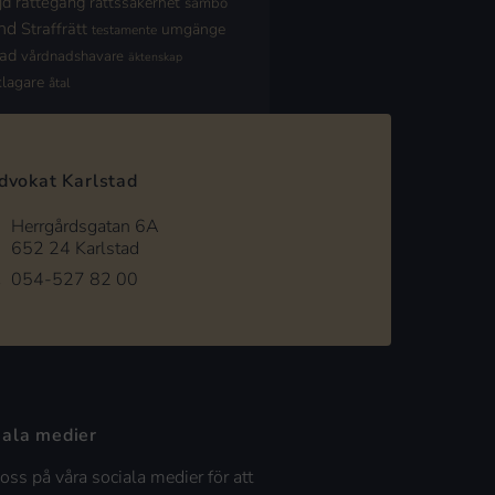
jd
rättegång
rättssäkerhet
sambo
nd
Straffrätt
umgänge
testamente
nad
vårdnadshavare
äktenskap
klagare
åtal
dvokat Karlstad
Herrgårdsgatan 6A
652 24 Karlstad
054-527 82 00
iala medier
 oss på våra sociala medier för att