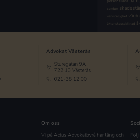
påföl
personskada
skadestå
sambor
vård
verkställighet
å
äktenskapsskillnad
Advokat Västerås
A
Sturegatan 9A
722 13 Västerås
0
021-38 12 00
Om oss
Soc
Vi på Actus Advokatbyrå har lång och
Följ