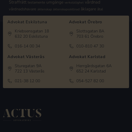
Straffrätt
vårdnad
umgänge
testamente
verkställighet
åklagare
vårdnadshavare
åtal
äktenskap
äktenskapsskillnad
Advokat Eskilstuna
Advokat Örebro
Kriebsensgatan 18
Slottsgatan 8A
632 20 Eskilstuna
703 61 Örebro
016-14 00 34
010-810 47 30
Advokat Västerås
Advokat Karlstad
Sturegatan 9A
Herrgårdsgatan 6A
722 13 Västerås
652 24 Karlstad
021-38 12 00
054-527 82 00