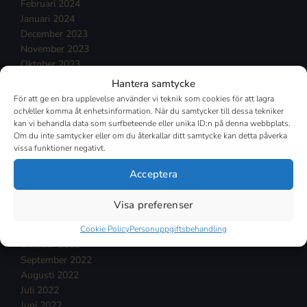
Februari 2024
Januari 2024
December 2023
November 2023
Oktober 2023
September 2023
Hantera samtycke
Augusti 2023
För att ge en bra upplevelse använder vi teknik som cookies för att lagra
Juli 2023
och/eller komma åt enhetsinformation. När du samtycker till dessa tekniker
kan vi behandla data som surfbeteende eller unika ID:n på denna webbplats.
Juni 2023
Om du inte samtycker eller om du återkallar ditt samtycke kan detta påverka
Maj 2023
vissa funktioner negativt.
April 2023
Mars 2023
Acceptera
Februari 2023
Januari 2023
Visa preferenser
December 2022
Cookie Policy
Personuppgiftsbehandling
November 2022
Oktober 2022
September 2022
Augusti 2022
Juli 2022
Juni 2022