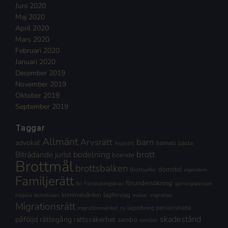
Juni 2020
Maj 2020
April 2020
Mars 2020
Februari 2020
Januari 2020
December 2019
November 2019
Oktober 2019
September 2019
Taggar
Allmänt
Arvsrätt
barn
advokat
barnets bästa
Asylrätt
brott
Biträdande jurist
bodelning
boende
Brottmål
brottsbalken
domstol
Brottsoffer
egendom
Familjerätt
förundersökning
fel
Försörjningskrav
gärningsperson
kriminalvården
lagförslag
högsta domstolen
makar
migration
Migrationsrätt
personskada
migrationsverket
ny lagstiftning
skadestånd
påföljd
rättegång
rättssäkerhet
sambo
sambor