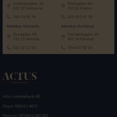
Kriebsensgatan 18
Slottsgatan 8A
632 20 Eskilstuna
703 61 Örebro
016-14 00 34
010-810 47 30
Advokat Västerås
Advokat Karlstad
Sturegatan 9A
Herrgårdsgatan 6A
722 13 Västerås
652 24 Karlstad
021-38 12 00
054-527 82 00
Actus Advokatbyrå AB
Org.nr: 556412-4674
Moms.nr: SE556412467401