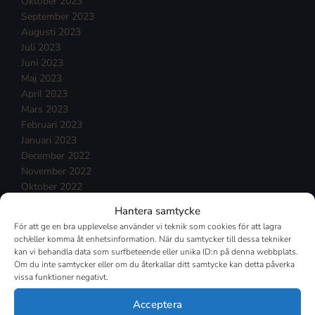
Oktober 2023
September 2023
Augusti 2023
Juli 2023
Juni 2023
Maj 2023
April 2023
Mars 2023
Februari 2023
Januari 2023
December 2022
November 2022
Oktober 2022
September 2022
Hantera samtycke
Augusti 2022
För att ge en bra upplevelse använder vi teknik som cookies för att lagra
Juli 2022
och/eller komma åt enhetsinformation. När du samtycker till dessa tekniker
Juni 2022
kan vi behandla data som surfbeteende eller unika ID:n på denna webbplats.
Maj 2022
Om du inte samtycker eller om du återkallar ditt samtycke kan detta påverka
vissa funktioner negativt.
April 2022
Mars 2022
Acceptera
Februari 2022