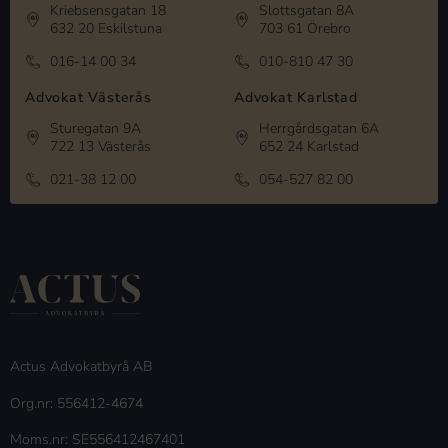
Kriebsensgatan 18
Slottsgatan 8A
632 20 Eskilstuna
703 61 Örebro
016-14 00 34
010-810 47 30
Advokat Västerås
Advokat Karlstad
Sturegatan 9A
Herrgårdsgatan 6A
722 13 Västerås
652 24 Karlstad
021-38 12 00
054-527 82 00
Actus Advokatbyrå AB
Org.nr: 556412-4674
Moms.nr: SE556412467401