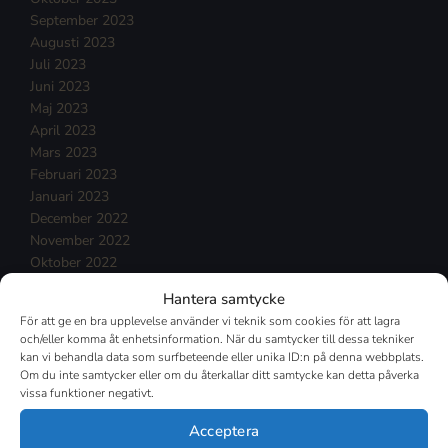
September 2023
Augusti 2023
Juli 2023
Juni 2023
Maj 2023
April 2023
Mars 2023
Februari 2023
Januari 2023
December 2022
November 2022
Oktober 2022
September 2022
Hantera samtycke
Augusti 2022
För att ge en bra upplevelse använder vi teknik som cookies för att lagra
Juli 2022
och/eller komma åt enhetsinformation. När du samtycker till dessa tekniker
Juni 2022
kan vi behandla data som surfbeteende eller unika ID:n på denna webbplats.
Maj 2022
Om du inte samtycker eller om du återkallar ditt samtycke kan detta påverka
vissa funktioner negativt.
April 2022
Mars 2022
Acceptera
Februari 2022