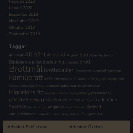
Februari 2020
Januari 2020
December 2019
November 2019
Oktober 2019
September 2019
Taggar
Allmänt
Arvsrätt
barn
advokat
barnets bästa
Asylrätt
brott
Biträdande jurist
bodelning
boende
Brottmål
brottsbalken
domstol
Brottsoffer
egendom
Familjerätt
förundersökning
fel
Försörjningskrav
gärningsperson
kriminalvården
lagförslag
högsta domstolen
makar
migration
Migrationsrätt
personskada
migrationsverket
ny lagstiftning
skadestånd
påföljd
rättegång
rättssäkerhet
sambo
sambor
Straffrätt
vårdnad
umgänge
testamente
verkställighet
åklagare
vårdnadshavare
åtal
äktenskap
äktenskapsskillnad
Advokat Eskilstuna
Advokat Örebro