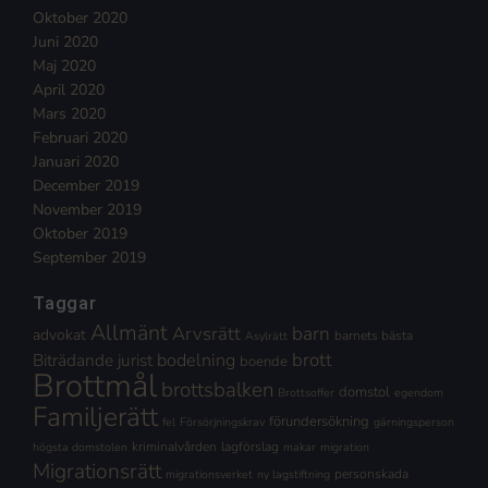
Oktober 2020
Juni 2020
Maj 2020
April 2020
Mars 2020
Februari 2020
Januari 2020
December 2019
November 2019
Oktober 2019
September 2019
Taggar
Allmänt
Arvsrätt
barn
advokat
barnets bästa
Asylrätt
brott
Biträdande jurist
bodelning
boende
Brottmål
brottsbalken
domstol
Brottsoffer
egendom
Familjerätt
förundersökning
fel
Försörjningskrav
gärningsperson
kriminalvården
lagförslag
högsta domstolen
makar
migration
Migrationsrätt
personskada
migrationsverket
ny lagstiftning