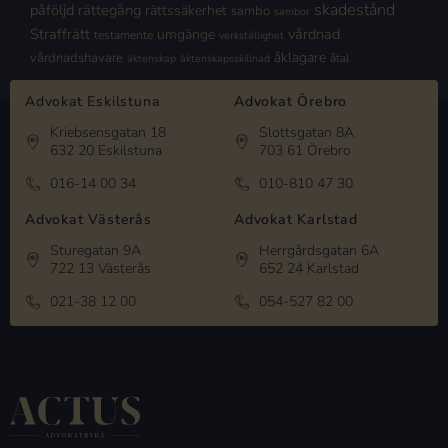
skadestånd
påföljd
rättegång
rättssäkerhet
sambo
sambor
Straffrätt
vårdnad
umgänge
testamente
verkställighet
åklagare
vårdnadshavare
åtal
äktenskap
äktenskapsskillnad
Advokat Eskilstuna
Advokat Örebro
Kriebsensgatan 18
Slottsgatan 8A
632 20 Eskilstuna
703 61 Örebro
016-14 00 34
010-810 47 30
Advokat Västerås
Advokat Karlstad
Sturegatan 9A
Herrgårdsgatan 6A
722 13 Västerås
652 24 Karlstad
021-38 12 00
054-527 82 00