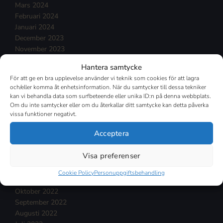
Mars 2024
Februari 2024
Januari 2024
December 2023
November 2023
Oktober 2023
Hantera samtycke
September 2023
För att ge en bra upplevelse använder vi teknik som cookies för att lagra
Augusti 2023
och/eller komma åt enhetsinformation. När du samtycker till dessa tekniker
Juli 2023
kan vi behandla data som surfbeteende eller unika ID:n på denna webbplats.
Juni 2023
Om du inte samtycker eller om du återkallar ditt samtycke kan detta påverka
Maj 2023
vissa funktioner negativt.
April 2023
Acceptera
Mars 2023
Februari 2023
Visa preferenser
Januari 2023
December 2022
Cookie Policy
Personuppgiftsbehandling
November 2022
Oktober 2022
September 2022
Augusti 2022