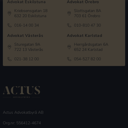
Advokat Eskilstuna
Advokat Örebro
Kriebsensgatan 18
Slottsgatan 8A
632 20 Eskilstuna
703 61 Örebro
016-14 00 34
010-810 47 30
Advokat Västerås
Advokat Karlstad
Sturegatan 9A
Herrgårdsgatan 6A
722 13 Västerås
652 24 Karlstad
021-38 12 00
054-527 82 00
Actus Advokatbyrå AB
Org.nr: 556412-4674