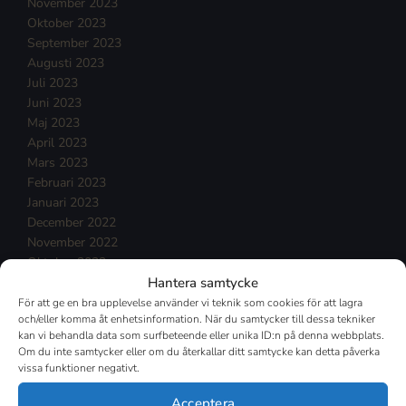
November 2023
Oktober 2023
September 2023
Augusti 2023
Juli 2023
Juni 2023
Maj 2023
April 2023
Mars 2023
Februari 2023
Januari 2023
December 2022
November 2022
Oktober 2022
Hantera samtycke
September 2022
Augusti 2022
För att ge en bra upplevelse använder vi teknik som cookies för att lagra
och/eller komma åt enhetsinformation. När du samtycker till dessa tekniker
Juli 2022
kan vi behandla data som surfbeteende eller unika ID:n på denna webbplats.
Juni 2022
Om du inte samtycker eller om du återkallar ditt samtycke kan detta påverka
Maj 2022
vissa funktioner negativt.
April 2022
Mars 2022
Acceptera