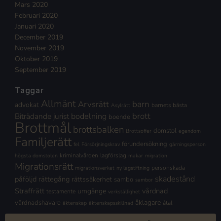
Mars 2020
Februari 2020
Januari 2020
December 2019
November 2019
Oktober 2019
September 2019
Taggar
Allmänt
Arvsrätt
barn
advokat
barnets bästa
Asylrätt
brott
Biträdande jurist
bodelning
boende
Brottmål
brottsbalken
domstol
Brottsoffer
egendom
Familjerätt
förundersökning
fel
Försörjningskrav
gärningsperson
kriminalvården
lagförslag
högsta domstolen
makar
migration
Migrationsrätt
personskada
migrationsverket
ny lagstiftning
skadestånd
påföljd
rättegång
rättssäkerhet
sambo
sambor
Straffrätt
vårdnad
umgänge
testamente
verkställighet
åklagare
vårdnadshavare
åtal
äktenskap
äktenskapsskillnad