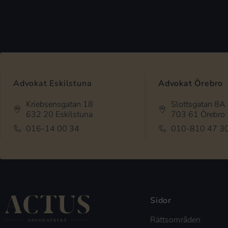
Advokat Eskilstuna
Advokat Örebro
Kriebsensgatan 18
Slottsgatan 8A
632 20 Eskilstuna
703 61 Örebro
016-14 00 34
010-810 47 3
Sidor
Rättsområden