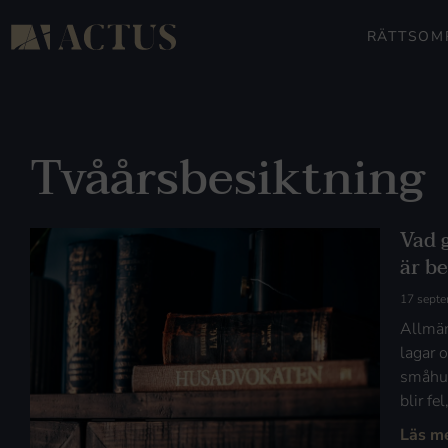
RÄTTSOM
Tvåårsbesiktning
Vad 
är b
17 sept
Allmän
lagar 
småhus
blir fe
Läs m