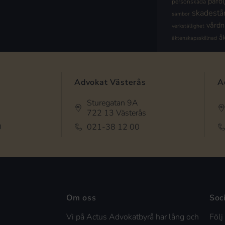
påföl
personskada
skadestå
sambor
vård
verkställighet
å
äktenskapsskillnad
Advokat Västerås
A
Sturegatan 9A
722 13 Västerås
0
021-38 12 00
Om oss
Soc
Vi på Actus Advokatbyrå har lång och
Följ