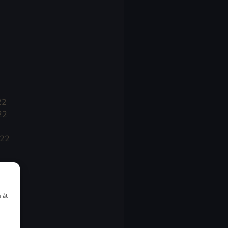
22
22
022
 åt