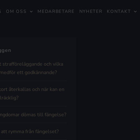
G
OM OSS
MEDARBETARE
NYHETER
KONTAKT
äggen
t strafföreläggande och vilka
medför ett godkännande?
kort återkallas och när kan en
lräcklig?
ngdomar dömas till fängelse?
t att rymma från fängelset?