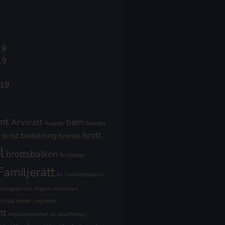
19
19
019
nt
Arvsrätt
barn
barnets
Asylrätt
brott
jurist
bodelning
boende
l
brottsbalken
Brottsoffer
Familjerätt
fel
Försörjningskrav
ärningsperson
högsta domstolen
örslag
makar
migration
tt
migrationsverket
ny lagstiftning