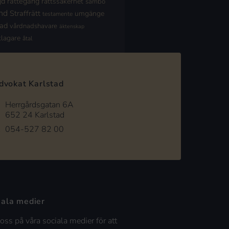
jd
rättegång
rättssäkerhet
sambo
nd
Straffrätt
umgänge
testamente
nad
vårdnadshavare
äktenskap
klagare
åtal
dvokat Karlstad
Herrgårdsgatan 6A
652 24 Karlstad
054-527 82 00
iala medier
 oss på våra sociala medier för att