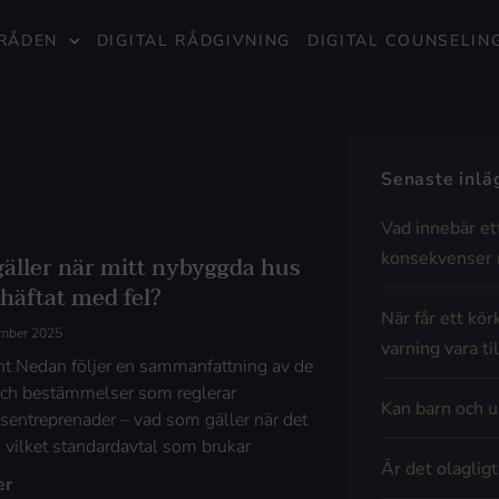
RÅDEN
DIGITAL RÅDGIVNING
DIGITAL COUNSELIN
Senaste inl
Vad innebär et
konsekvenser 
gäller när mitt nybyggda hus
ehäftat med fel?
När får ett kör
ember 2025
varning vara til
t Nedan följer en sammanfattning av de
och bestämmelser som reglerar
Kan barn och u
entreprenader – vad som gäller när det
l, vilket standardavtal som brukar
Är det olaglig
er