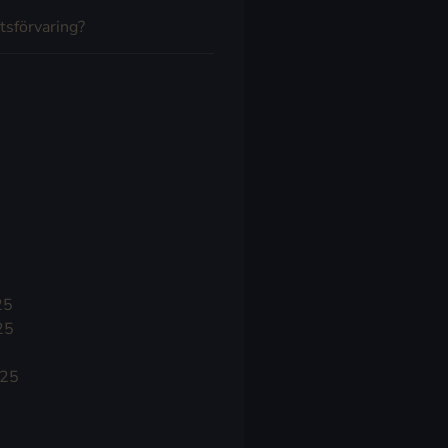
tsförvaring?
25
25
025