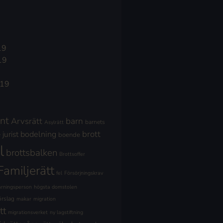
19
19
019
nt
Arvsrätt
barn
barnets
Asylrätt
brott
jurist
bodelning
boende
l
brottsbalken
Brottsoffer
Familjerätt
fel
Försörjningskrav
ärningsperson
högsta domstolen
örslag
makar
migration
tt
migrationsverket
ny lagstiftning