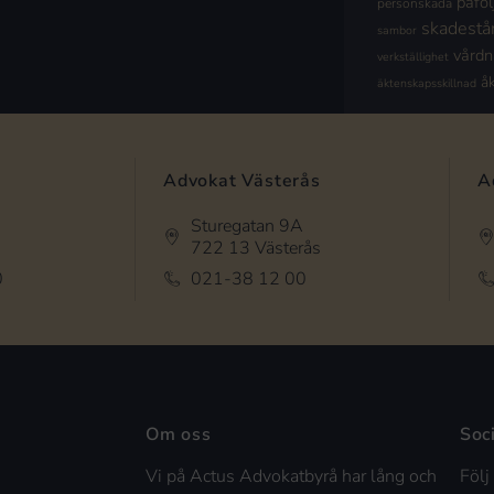
påföl
personskada
skadestå
sambor
vård
verkställighet
å
äktenskapsskillnad
Advokat Västerås
A
Sturegatan 9A
722 13 Västerås
0
021-38 12 00
Om oss
Soc
Vi på Actus Advokatbyrå har lång och
Följ