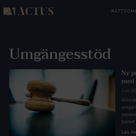
RÄTTSOM
Umgängesstöd
Ny p
med 
2 juli 20
Allmän
umgäng
separe
barnet
Läs m