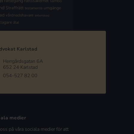
jd
rättegång
rättssäkerhet
sambo
nd
Straffrätt
umgänge
testamente
nad
vårdnadshavare
äktenskap
klagare
åtal
dvokat Karlstad
Herrgårdsgatan 6A
652 24 Karlstad
054-527 82 00
iala medier
 oss på våra sociala medier för att