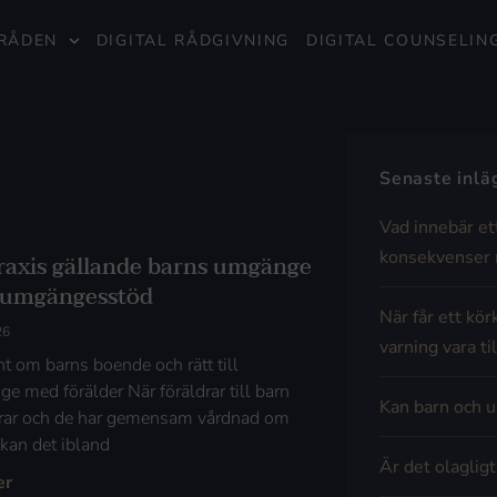
RÅDEN
DIGITAL RÅDGIVNING
DIGITAL COUNSELIN
Senaste inl
Vad innebär et
konsekvenser 
raxis gällande barns umgänge
umgängesstöd
När får ett kör
26
varning vara til
t om barns boende och rätt till
e med förälder När föräldrar till barn
Kan barn och u
rar och de har gemensam vårdnad om
 kan det ibland
Är det olaglig
er