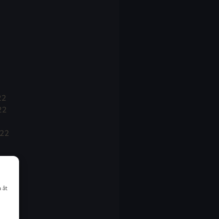
22
22
022
 åt