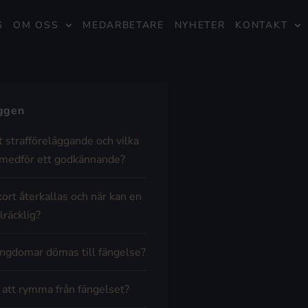
G
OM OSS
MEDARBETARE
NYHETER
KONTAKT
äggen
t strafföreläggande och vilka
medför ett godkännande?
kort återkallas och när kan en
lräcklig?
ngdomar dömas till fängelse?
t att rymma från fängelset?