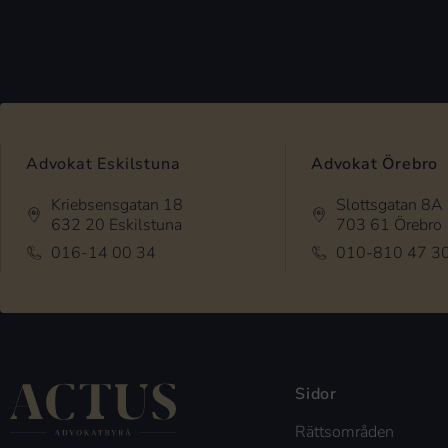
Advokat Eskilstuna
Advokat Örebro
Kriebsensgatan 18
Slottsgatan 8A
632 20 Eskilstuna
703 61 Örebro
016-14 00 34
010-810 47 3
Sidor
Rättsområden