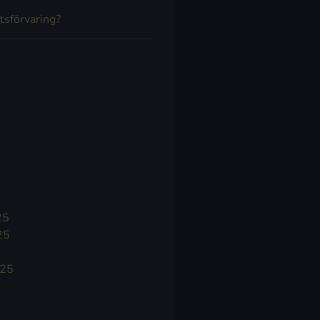
tsförvaring?
25
25
025