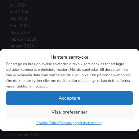
Juli 2024
Juni 2024
Maj 2024
April 2024
Mars 2024
Februari 2024
Januari 2024
December 2023
Hantera samtycke
November 2023
För att ge en bra upplevelse använder vi teknik som cookies för att lagra
Oktober 2023
och/eller komma åt enhetsinformation. När du samtycker till dessa tekniker
September 2023
kan vi behandla data som surfbeteende eller unika ID:n på denna webbplats.
Augusti 2023
Om du inte samtycker eller om du återkallar ditt samtycke kan detta påverka
vissa funktioner negativt.
Juli 2023
Juni 2023
Acceptera
Maj 2023
April 2023
Visa preferenser
Mars 2023
Februari 2023
Cookie Policy
Personuppgiftsbehandling
Januari 2023
December 2022