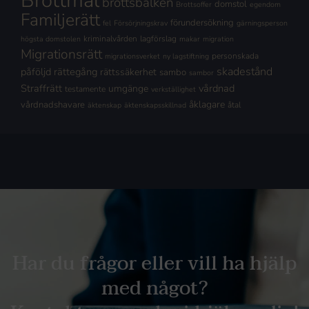
Brottmål
brottsbalken
domstol
Brottsoffer
egendom
Familjerätt
förundersökning
fel
Försörjningskrav
gärningsperson
kriminalvården
lagförslag
högsta domstolen
makar
migration
Migrationsrätt
personskada
migrationsverket
ny lagstiftning
skadestånd
påföljd
rättegång
rättssäkerhet
sambo
sambor
Straffrätt
vårdnad
umgänge
testamente
verkställighet
åklagare
vårdnadshavare
åtal
äktenskap
äktenskapsskillnad
Har du frågor eller vill ha hjälp
med något?