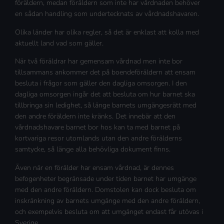
föräldern, medan föräldern som inte har vårdnaden behöver
en sådan handling som undertecknats av vårdnadshavaren.
Olika länder har olika regler, så det är enklast att kolla med
aktuellt land vad som gäller.
När två föräldrar har gemensam vårdnad men inte bor
tillsammans ankommer det på boendeföräldern att ensam
besluta i frågor som gäller den dagliga omsorgen. I den
dagliga omsorgen ingår det att besluta om hur barnet ska
tillbringa sin ledighet, så länge barnets umgängesrätt med
den andre föräldern inte kränks. Det innebär att den
vårdnadshavare barnet bor hos kan ta med barnet på
kortvariga resor utomlands utan den andre förälderns
samtycke, så länge alla behövliga dokument finns.
Även när en förälder har ensam vårdnad, är dennes
befogenheter begränsade under tiden barnet har umgänge
med den andre föräldern. Domstolen kan dock besluta om
inskränkning av barnets umgänge med den andre föräldern,
och exempelvis besluta om att umgänget endast får utövas i
Sverige.