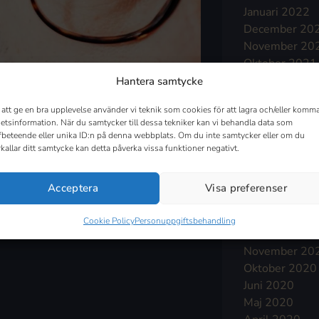
Januari 2022
December 20
November 20
Oktober 2021
September 2
Hantera samtycke
Augusti 2021
 att ge en bra upplevelse använder vi teknik som cookies för att lagra och/eller komma
Juli 2021
etsinformation. När du samtycker till dessa tekniker kan vi behandla data som
Juni 2021
fbeteende eller unika ID:n på denna webbplats. Om du inte samtycker eller om du
Maj 2021
rkallar ditt samtycke kan detta påverka vissa funktioner negativt.
April 2021
Mars 2021
Acceptera
Visa preferenser
Februari 2021
Januari 2021
Cookie Policy
Personuppgiftsbehandling
December 20
November 20
Oktober 2020
Juni 2020
Maj 2020