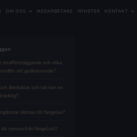
G
OM OSS
MEDARBETARE
NYHETER
KONTAKT
äggen
t strafföreläggande och vilka
medför ett godkännande?
kort återkallas och när kan en
lräcklig?
ngdomar dömas till fängelse?
t att rymma från fängelset?