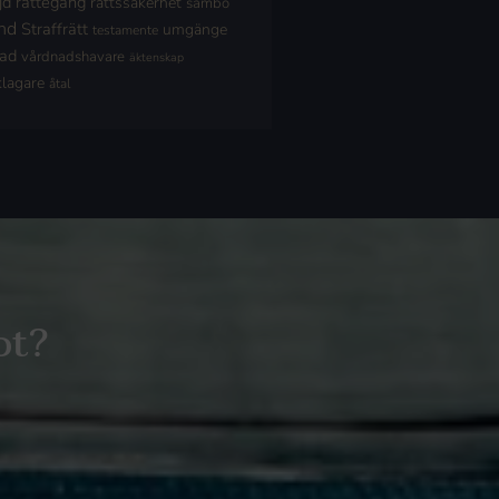
jd
rättegång
rättssäkerhet
sambo
nd
Straffrätt
umgänge
testamente
nad
vårdnadshavare
äktenskap
klagare
åtal
ot?