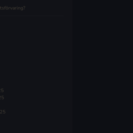
tsförvaring?
25
25
025