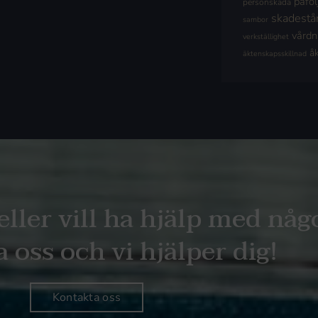
påföl
personskada
skadestå
sambor
vård
verkställighet
å
äktenskapsskillnad
eller vill ha hjälp med någ
 oss och vi hjälper dig!
Kontakta oss