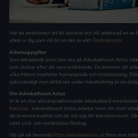
Har du ambitionen att bli advokat och vill arbeta på en a
söker vi dig som vill bli en del av vårt
Örebrokontor.
Arbetsuppgifter
Som biträdande jurist hos oss på Advokathuset Actus väl
som strävar efter att vara nytänkande. Du kommer att ar
vilka främst innefattar humanjuridik och tvistelösning. Ditt
självständigt men alltid ske under handledning av en delä
Om Advokathuset Actus
Vi är en stor allmänpraktiserande advokatbyrå med kontor
Karlstad
. Advokathuset Actus arbetar inom ett stort antal
att leverera kvalitet och att stå upp för klientintresset. V
samt små- och medelstora företag.
Här på vår hemsida
https://advokaternas.se
finns mer info