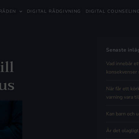
RÅDEN
DIGITAL RÅDGIVNING
DIGITAL COUNSELIN
Senaste inl
ill
Vad innebär et
konsekvenser 
us
När får ett kör
varning vara til
Kan barn och u
Är det olaglig