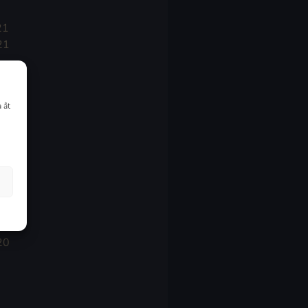
21
21
021
 åt
20
20