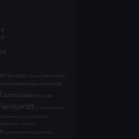
19
19
019
nt
Arvsrätt
barn
barnets
Asylrätt
brott
jurist
bodelning
boende
l
brottsbalken
Brottsoffer
Familjerätt
fel
Försörjningskrav
ärningsperson
högsta domstolen
örslag
makar
migration
tt
migrationsverket
ny lagstiftning