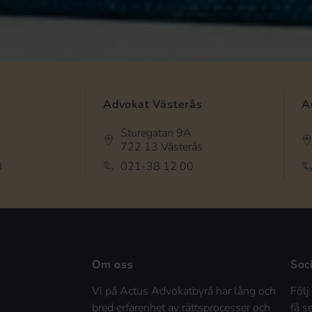
Advokat Västerås
A
Sturegatan 9A
722 13 Västerås
0
021-38 12 00
Om oss
Soc
Vi på Actus Advokatbyrå har lång och
Följ
bred erfarenhet av rättsprocesser och
få s