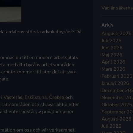
Vad är säkerhe
Arkiv
v Mälardalens största advokatbyråer? Då
Augusti 2026
Juli 2026
Juni 2026
Maj 2026
komnas du till en modern arbetsplats
April 2026
beta med alla byråns arbetsområden
Mars 2026
 arbete kommer till stor del att vara
Februari 2026
gare.
Januari 2026
December 20
 i
Västerås
,
Eskilstuna
,
Örebro
och
November 20
 rättsområden och strävar alltid efter
Oktober 2025
åra klienter består av privatpersoner
September 2
Augusti 2025
Juli 2025
rmation om oss och vår verksamhet.