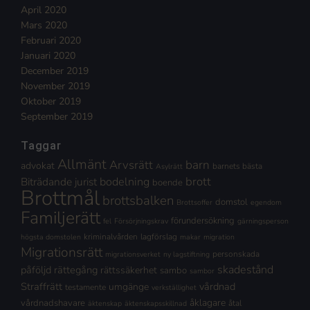
April 2020
Mars 2020
Februari 2020
Januari 2020
December 2019
November 2019
Oktober 2019
September 2019
Taggar
Allmänt
Arvsrätt
barn
advokat
barnets bästa
Asylrätt
brott
Biträdande jurist
bodelning
boende
Brottmål
brottsbalken
domstol
Brottsoffer
egendom
Familjerätt
förundersökning
fel
Försörjningskrav
gärningsperson
kriminalvården
lagförslag
högsta domstolen
makar
migration
Migrationsrätt
personskada
migrationsverket
ny lagstiftning
skadestånd
påföljd
rättegång
rättssäkerhet
sambo
sambor
Straffrätt
vårdnad
umgänge
testamente
verkställighet
åklagare
vårdnadshavare
åtal
äktenskap
äktenskapsskillnad