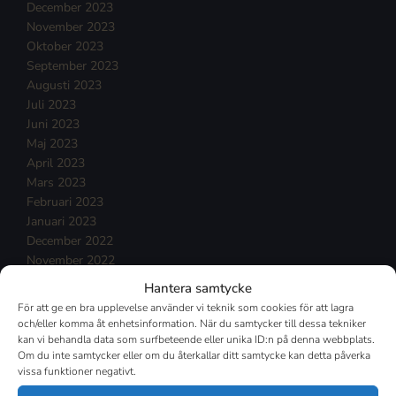
December 2023
November 2023
Oktober 2023
September 2023
Augusti 2023
Juli 2023
Juni 2023
Maj 2023
April 2023
Mars 2023
Februari 2023
Januari 2023
December 2022
November 2022
Oktober 2022
Hantera samtycke
September 2022
För att ge en bra upplevelse använder vi teknik som cookies för att lagra
Augusti 2022
och/eller komma åt enhetsinformation. När du samtycker till dessa tekniker
Juli 2022
kan vi behandla data som surfbeteende eller unika ID:n på denna webbplats.
Om du inte samtycker eller om du återkallar ditt samtycke kan detta påverka
Juni 2022
vissa funktioner negativt.
Maj 2022