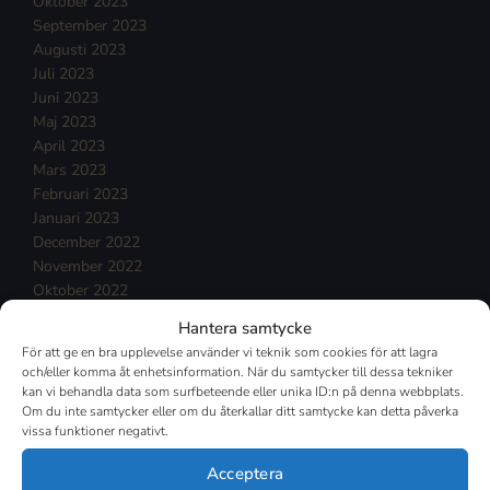
Oktober 2023
September 2023
Augusti 2023
Juli 2023
Juni 2023
Maj 2023
April 2023
Mars 2023
Februari 2023
Januari 2023
December 2022
November 2022
Oktober 2022
September 2022
Hantera samtycke
Augusti 2022
För att ge en bra upplevelse använder vi teknik som cookies för att lagra
Juli 2022
och/eller komma åt enhetsinformation. När du samtycker till dessa tekniker
Juni 2022
kan vi behandla data som surfbeteende eller unika ID:n på denna webbplats.
Maj 2022
Om du inte samtycker eller om du återkallar ditt samtycke kan detta påverka
vissa funktioner negativt.
April 2022
Mars 2022
Acceptera
Februari 2022