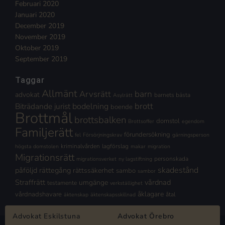
Februari 2020
Januari 2020
December 2019
November 2019
Oktober 2019
September 2019
Taggar
Allmänt
Arvsrätt
barn
advokat
barnets bästa
Asylrätt
brott
Biträdande jurist
bodelning
boende
Brottmål
brottsbalken
domstol
Brottsoffer
egendom
Familjerätt
förundersökning
fel
Försörjningskrav
gärningsperson
kriminalvården
lagförslag
högsta domstolen
makar
migration
Migrationsrätt
personskada
migrationsverket
ny lagstiftning
skadestånd
påföljd
rättegång
rättssäkerhet
sambo
sambor
Straffrätt
vårdnad
umgänge
testamente
verkställighet
åklagare
vårdnadshavare
åtal
äktenskap
äktenskapsskillnad
Advokat Eskilstuna
Advokat Örebro