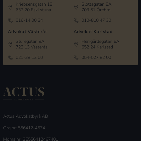
Kriebsensgatan 18
Slottsgatan 8A
632 20 Eskilstuna
703 61 Örebro
016-14 00 34
010-810 47 30
Advokat Västerås
Advokat Karlstad
Sturegatan 9A
Herrgårdsgatan 6A
722 13 Västerås
652 24 Karlstad
021-38 12 00
054-527 82 00
Actus Advokatbyrå AB
Org.nr: 556412-4674
Moms.nr: SE556412467401