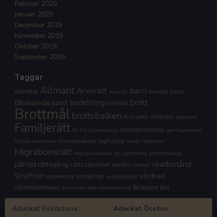
Februari 2020
Januari 2020
December 2019
November 2019
Oktober 2019
September 2019
Taggar
Allmänt
Arvsrätt
barn
advokat
barnets bästa
Asylrätt
brott
Biträdande jurist
bodelning
boende
Brottmål
brottsbalken
domstol
Brottsoffer
egendom
Familjerätt
förundersökning
fel
Försörjningskrav
gärningsperson
kriminalvården
lagförslag
högsta domstolen
makar
migration
Migrationsrätt
personskada
migrationsverket
ny lagstiftning
skadestånd
påföljd
rättegång
rättssäkerhet
sambo
sambor
Straffrätt
vårdnad
umgänge
testamente
verkställighet
åklagare
vårdnadshavare
åtal
äktenskap
äktenskapsskillnad
Advokat Eskilstuna
Advokat Örebro