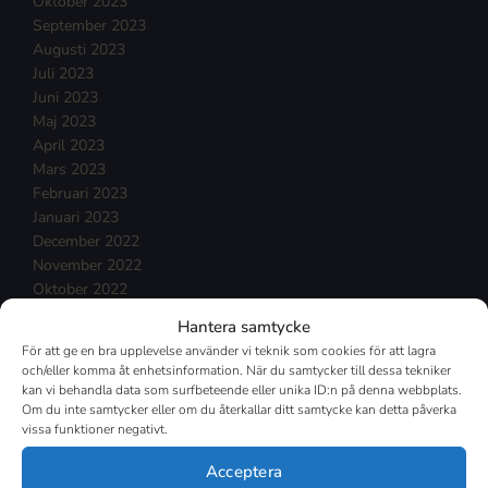
Oktober 2023
September 2023
Augusti 2023
Juli 2023
Juni 2023
Maj 2023
April 2023
Mars 2023
Februari 2023
Januari 2023
December 2022
November 2022
Oktober 2022
September 2022
Hantera samtycke
Augusti 2022
För att ge en bra upplevelse använder vi teknik som cookies för att lagra
Juli 2022
och/eller komma åt enhetsinformation. När du samtycker till dessa tekniker
Juni 2022
kan vi behandla data som surfbeteende eller unika ID:n på denna webbplats.
Maj 2022
Om du inte samtycker eller om du återkallar ditt samtycke kan detta påverka
vissa funktioner negativt.
April 2022
Mars 2022
Acceptera
Februari 2022