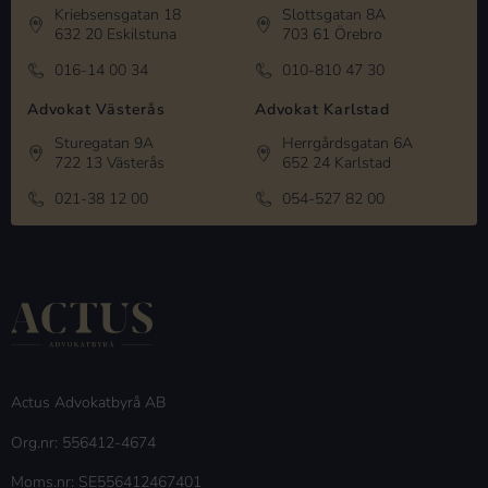
Kriebsensgatan 18
Slottsgatan 8A
632 20 Eskilstuna
703 61 Örebro
016-14 00 34
010-810 47 30
Advokat Västerås
Advokat Karlstad
Sturegatan 9A
Herrgårdsgatan 6A
722 13 Västerås
652 24 Karlstad
021-38 12 00
054-527 82 00
Actus Advokatbyrå AB
Org.nr: 556412-4674
Moms.nr: SE556412467401