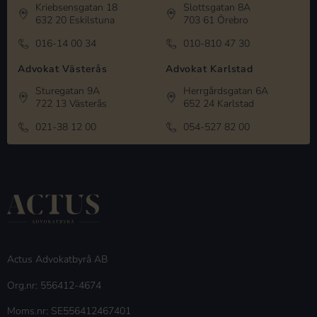
Kriebsensgatan 18
Slottsgatan 8A
632 20 Eskilstuna
703 61 Örebro
016-14 00 34
010-810 47 30
Advokat Västerås
Advokat Karlstad
Sturegatan 9A
Herrgårdsgatan 6A
722 13 Västerås
652 24 Karlstad
021-38 12 00
054-527 82 00
Actus Advokatbyrå AB
Org.nr: 556412-4674
Moms.nr: SE556412467401