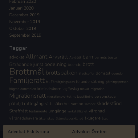
Februari 2020
Januari 2020
December 2019
November 2019
Oktober 2019
September 2019
Taggar
Allmänt
Arvsrätt
barn
advokat
barnets bästa
Asylrätt
brott
Biträdande jurist
bodelning
boende
Brottmål
brottsbalken
domstol
Brottsoffer
egendom
Familjerätt
förundersökning
fel
Försörjningskrav
gärningsperson
kriminalvården
lagförslag
högsta domstolen
makar
migration
Migrationsrätt
personskada
migrationsverket
ny lagstiftning
skadestånd
påföljd
rättegång
rättssäkerhet
sambo
sambor
Straffrätt
vårdnad
umgänge
testamente
verkställighet
åklagare
vårdnadshavare
åtal
äktenskap
äktenskapsskillnad
Advokat Eskilstuna
Advokat Örebro