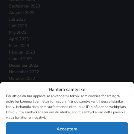
September 2023
Augusti 2023
Juli 2023
Juni 2023
Maj 2023
April 2023
Mars 2023
Februari 2023
Januari 2023
December 2022
November 2022
Oktober 2022
September 2022
Hantera samtycke
Augusti 2022
För att ge en bra upplevelse använder vi teknik som cookies för att lagra
Juli 2022
och/eller komma åt enhetsinformation. När du samtycker till dessa tekniker
Juni 2022
kan vi behandla data som surfbeteende eller unika ID:n på denna webbplats.
Maj 2022
Om du inte samtycker eller om du återkallar ditt samtycke kan detta påverka
vissa funktioner negativt.
April 2022
Mars 2022
Acceptera
Februari 2022