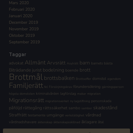
Mars 2020
Februari 2020
Januari 2020
December 2019
November 2019
Oktober 2019
September 2019
Taggar
Allmänt
Arvsrätt
barn
advokat
barnets bästa
Asylrätt
brott
Biträdande jurist
bodelning
boende
Brottmål
brottsbalken
domstol
Brottsoffer
egendom
Familjerätt
förundersökning
fel
Försörjningskrav
gärningsperson
kriminalvården
lagförslag
högsta domstolen
makar
migration
Migrationsrätt
personskada
migrationsverket
ny lagstiftning
skadestånd
påföljd
rättegång
rättssäkerhet
sambo
sambor
Straffrätt
vårdnad
umgänge
testamente
verkställighet
åklagare
vårdnadshavare
åtal
äktenskap
äktenskapsskillnad