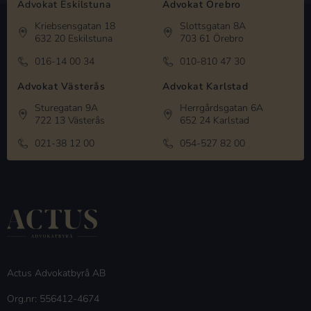
Advokat Eskilstuna
Advokat Örebro
Kriebsensgatan 18
Slottsgatan 8A
632 20 Eskilstuna
703 61 Örebro
016-14 00 34
010-810 47 30
Advokat Västerås
Advokat Karlstad
Sturegatan 9A
Herrgårdsgatan 6A
722 13 Västerås
652 24 Karlstad
021-38 12 00
054-527 82 00
Actus Advokatbyrå AB
Org.nr: 556412-4674