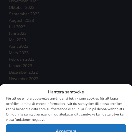
November 2023
Oktober 2023
September 2023
Augusti 2023
Juli 2023
Juni 2023
Maj 2023
April 2023
Mars 2023
Februari 2023
Januari 2023
December 2022
November 2022
Oktober 2022
Hantera samtycke
September 2022
Augusti 2022
För att ge en bra upplevelse använder vi teknik som cookies för att lagra
och/eller komma åt enhetsinformation. När du samtycker till dessa tekniker
Juli 2022
kan vi behandla data som surfbeteende eller unika ID:n på denna webbplats.
Juni 2022
Om du inte samtycker eller om du återkallar ditt samtycke kan detta påverka
Maj 2022
vissa funktioner negativt.
April 2022
Mars 2022
Acceptera