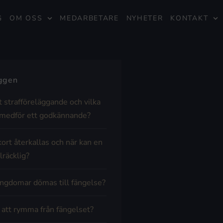
G
OM OSS
MEDARBETARE
NYHETER
KONTAKT
äggen
t strafföreläggande och vilka
medför ett godkännande?
kort återkallas och när kan en
lräcklig?
ngdomar dömas till fängelse?
t att rymma från fängelset?