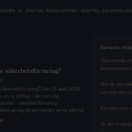
RÅDEN
DIGITAL RÅDGIVNING
DIGITAL COUNSELIN
Senaste inl
Vad innebär et
konsekvenser 
är säkerhetsförvaring?
26
När får ett kör
 säkerhetsförvaring? Den 15 april 2026
varning vara til
es en ny påföljd i det svenska
ystemet – säkerhetsförvaring.
Kan barn och u
ftaren ansåg att det krävdes en ny påföljd
er
Är det olaglig