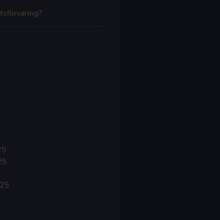
tsförvaring?
25
25
025