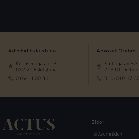
Advokat Eskilstuna
Advokat Örebro
Kriebsensgatan 18
Slottsgatan 8A
632 20 Eskilstuna
703 61 Örebro
016-14 00 34
010-810 47 3
Sidor
Rättsområden