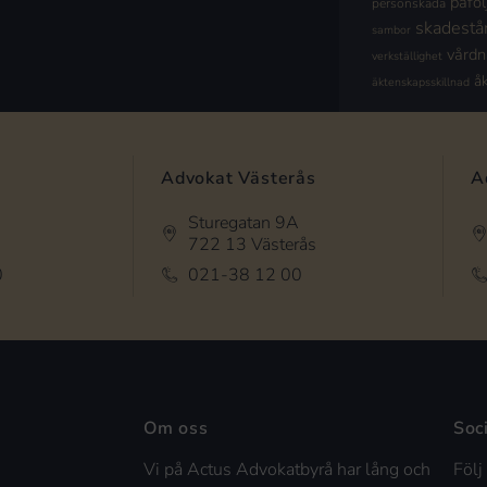
påföl
personskada
skadestå
sambor
vård
verkställighet
å
äktenskapsskillnad
Advokat Västerås
A
Sturegatan 9A
722 13 Västerås
0
021-38 12 00
Om oss
Soc
Vi på Actus Advokatbyrå har lång och
Följ