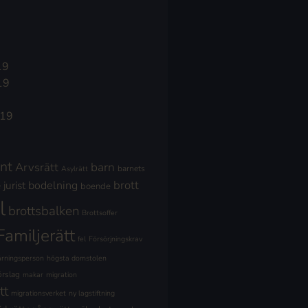
19
19
019
nt
Arvsrätt
barn
barnets
Asylrätt
brott
jurist
bodelning
boende
l
brottsbalken
Brottsoffer
Familjerätt
fel
Försörjningskrav
ärningsperson
högsta domstolen
örslag
makar
migration
tt
migrationsverket
ny lagstiftning