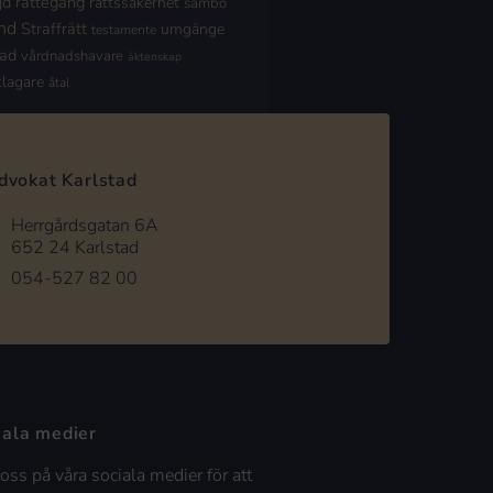
jd
rättegång
rättssäkerhet
sambo
nd
Straffrätt
umgänge
testamente
nad
vårdnadshavare
äktenskap
klagare
åtal
dvokat Karlstad
Herrgårdsgatan 6A
652 24 Karlstad
054-527 82 00
iala medier
 oss på våra sociala medier för att