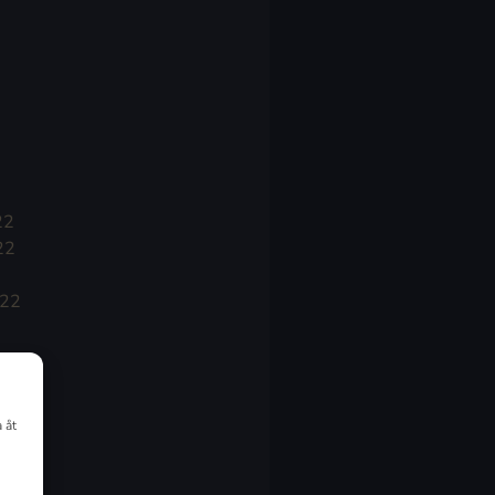
22
22
022
 åt