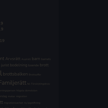
19
19
019
nt
Arvsrätt
barn
barnets
Asylrätt
brott
jurist
bodelning
boende
l
brottsbalken
Brottsoffer
Familjerätt
fel
Försörjningskrav
ärningsperson
högsta domstolen
örslag
makar
migration
tt
migrationsverket
ny lagstiftning