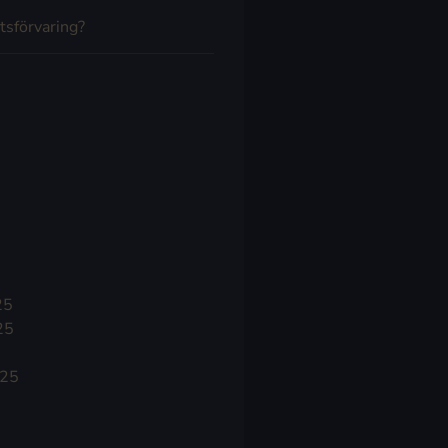
tsförvaring?
25
25
025