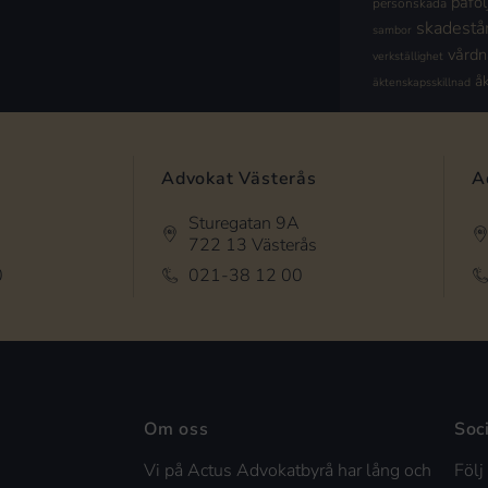
påföl
personskada
skadestå
sambor
vård
verkställighet
å
äktenskapsskillnad
Advokat Västerås
A
Sturegatan 9A
722 13 Västerås
0
021-38 12 00
Om oss
Soc
Vi på Actus Advokatbyrå har lång och
Följ