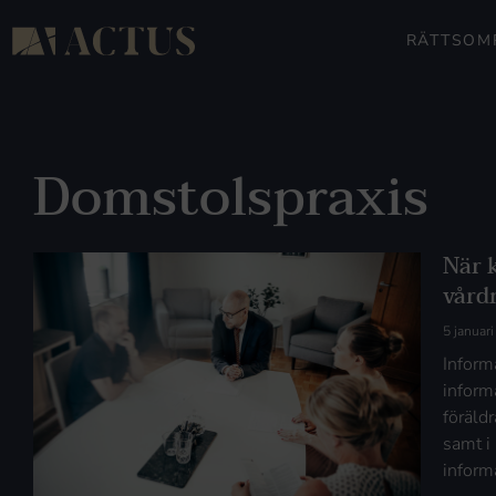
RÄTTSOM
Domstolspraxis
När 
vård
5 januar
Inform
inform
föräld
samt i
inform