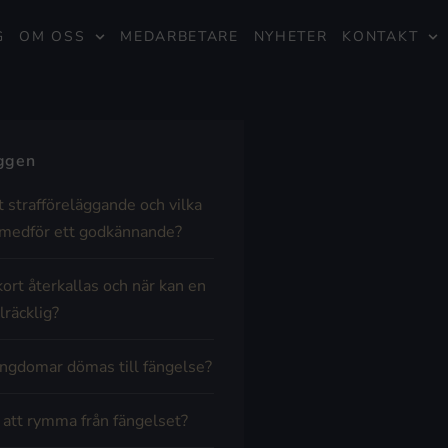
G
OM OSS
MEDARBETARE
NYHETER
KONTAKT
äggen
t strafföreläggande och vilka
medför ett godkännande?
kort återkallas och när kan en
lräcklig?
ngdomar dömas till fängelse?
t att rymma från fängelset?