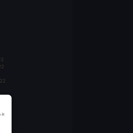
22
22
022
 åt