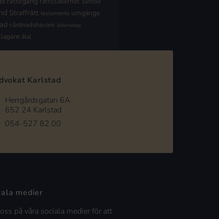
jd
rättegång
rättssäkerhet
sambo
nd
Straffrätt
umgänge
testamente
nad
vårdnadshavare
äktenskap
klagare
åtal
dvokat Karlstad
Herrgårdsgatan 6A
652 24 Karlstad
054-527 82 00
iala medier
 oss på våra sociala medier för att