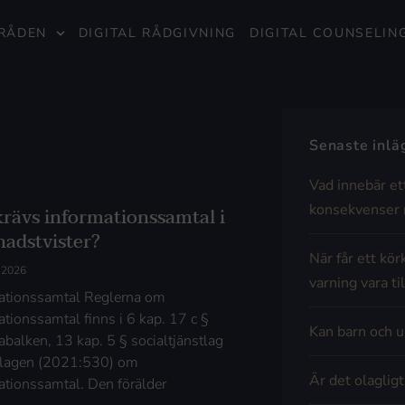
RÅDEN
DIGITAL RÅDGIVNING
DIGITAL COUNSELIN
Senaste inl
Vad innebär et
konsekvenser 
krävs informationssamtal i
nadstvister?
När får ett kör
i 2026
varning vara til
ationssamtal Reglerna om
ationssamtal finns i 6 kap. 17 c §
Kan barn och u
rabalken, 13 kap. 5 § socialtjänstlag
 lagen (2021:530) om
Är det olaglig
ationssamtal. Den förälder