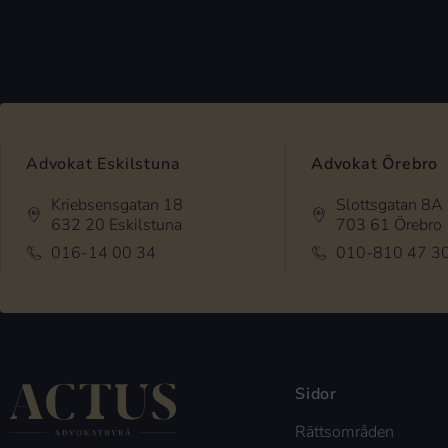
Advokat Eskilstuna
Advokat Örebro
Kriebsensgatan 18
Slottsgatan 8A
632 20 Eskilstuna
703 61 Örebro
016-14 00 34
010-810 47 3
Sidor
Rättsområden