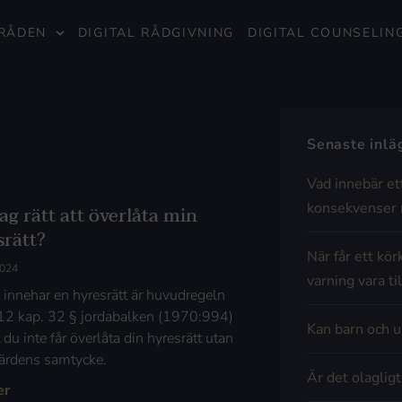
RÅDEN
DIGITAL RÅDGIVNING
DIGITAL COUNSELIN
Senaste inl
Vad innebär et
konsekvenser 
ag rätt att överlåta min
srätt?
När får ett kör
2024
varning vara til
innehar en hyresrätt är huvudregeln
 12 kap. 32 § jordabalken (1970:994)
Kan barn och u
t du inte får överlåta din hyresrätt utan
ärdens samtycke.
Är det olaglig
er