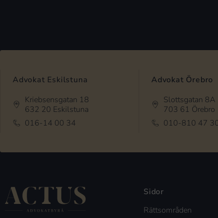
Advokat Eskilstuna
Advokat Örebro
Kriebsensgatan 18
Slottsgatan 8A
632 20 Eskilstuna
703 61 Örebro
016-14 00 34
010-810 47 3
Sidor
Rättsområden