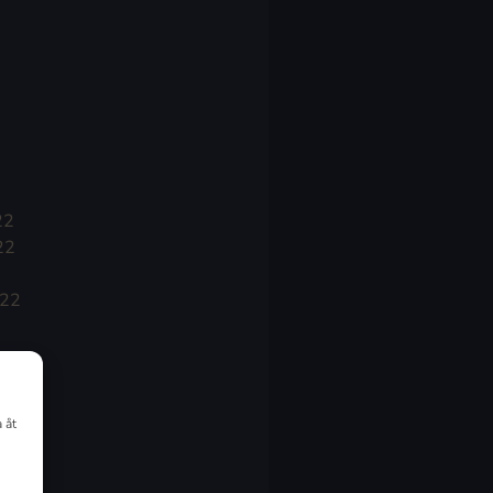
22
22
022
 åt