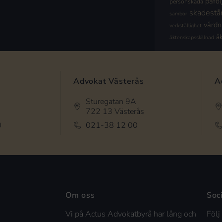
påföl
personskada
skadestå
sambor
vård
verkställighet
å
äktenskapsskillnad
Advokat Västerås
A
Sturegatan 9A
722 13 Västerås
0
021-38 12 00
Om oss
Soc
Vi på Actus Advokatbyrå har lång och
Följ