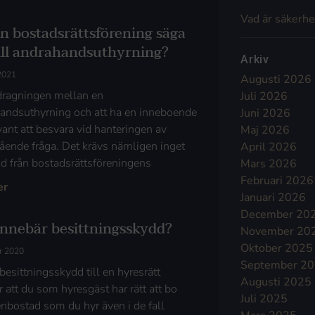
Vad är säkerhe
en bostadsrättsförening säga
till andrahandsuthyrning?
Arkiv
 2021
Augusti 2026
ragningen mellan en
Juli 2026
andsuthyrning och att ha en inneboende
Juni 2026
vant att besvara vid hanteringen av
Maj 2026
ående fråga. Det krävs nämligen inget
April 2026
ånd från bostadsrättsföreningens
Mars 2026
Februari 2026
er
Januari 2026
December 20
innebär besittningsskydd?
November 20
Oktober 2025
r 2020
September 2
besittningsskydd till en hyresrätt
Augusti 2025
 att du som hyresgäst har rätt att bo
Juli 2025
 enbostad som du hyr även i de fall