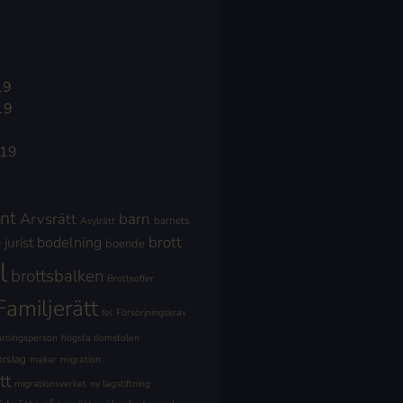
19
19
019
nt
Arvsrätt
barn
barnets
Asylrätt
brott
jurist
bodelning
boende
l
brottsbalken
Brottsoffer
Familjerätt
fel
Försörjningskrav
ärningsperson
högsta domstolen
örslag
makar
migration
tt
migrationsverket
ny lagstiftning