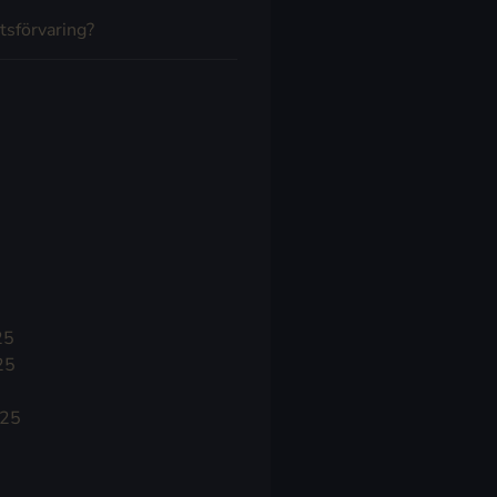
tsförvaring?
25
25
025