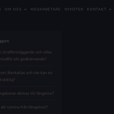
G
OM OSS
MEDARBETARE
NYHETER
KONTAKT
äggen
t strafföreläggande och vilka
medför ett godkännande?
kort återkallas och när kan en
lräcklig?
ngdomar dömas till fängelse?
t att rymma från fängelset?