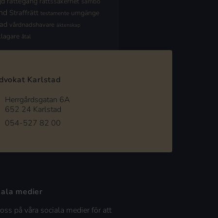
jd
rättegång
rättssäkerhet
sambo
nd
Straffrätt
umgänge
testamente
nad
vårdnadshavare
äktenskap
klagare
åtal
dvokat Karlstad
Herrgårdsgatan 6A
652 24 Karlstad
054-527 82 00
iala medier
 oss på våra sociala medier för att