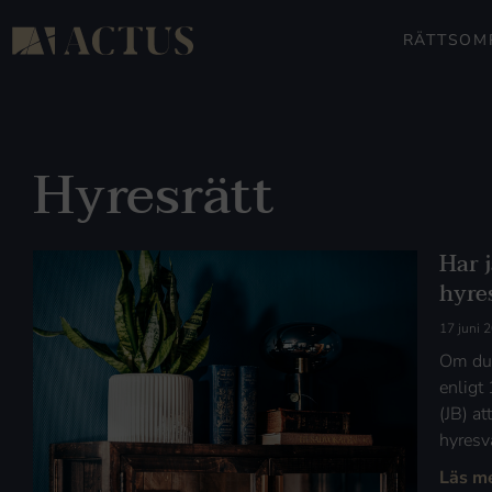
RÄTTSOM
Hyresrätt
Har j
hyre
17 juni 
Om du 
enligt
(JB) at
hyresv
Läs m