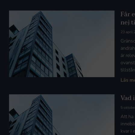
Får 
nej 
23 april
Gränsd
andrah
är rele
ovanst
tillst
Läs m
Vad 
5 oktobe
Att ha 
innebär
kvar i