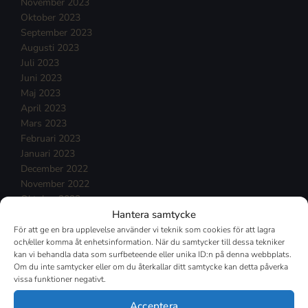
November 2023
Oktober 2023
September 2023
Augusti 2023
Juli 2023
Juni 2023
Maj 2023
April 2023
Mars 2023
Februari 2023
Januari 2023
December 2022
November 2022
Oktober 2022
Hantera samtycke
September 2022
Augusti 2022
För att ge en bra upplevelse använder vi teknik som cookies för att lagra
och/eller komma åt enhetsinformation. När du samtycker till dessa tekniker
Juli 2022
kan vi behandla data som surfbeteende eller unika ID:n på denna webbplats.
Juni 2022
Om du inte samtycker eller om du återkallar ditt samtycke kan detta påverka
Maj 2022
vissa funktioner negativt.
April 2022
Mars 2022
Acceptera