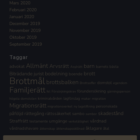
Mars 2020
Februari 2020
Januari 2020
December 2019
November 2019
Oktober 2019
September 2019
Taggar
Allmänt
Arvsrätt
barn
advokat
barnets bästa
Asylrätt
brott
Biträdande jurist
bodelning
boende
Brottmål
brottsbalken
domstol
Brottsoffer
egendom
Familjerätt
förundersökning
fel
Försörjningskrav
gärningsperson
kriminalvården
lagförslag
högsta domstolen
makar
migration
Migrationsrätt
personskada
migrationsverket
ny lagstiftning
skadestånd
påföljd
rättegång
rättssäkerhet
sambo
sambor
Straffrätt
vårdnad
umgänge
testamente
verkställighet
åklagare
vårdnadshavare
åtal
äktenskap
äktenskapsskillnad