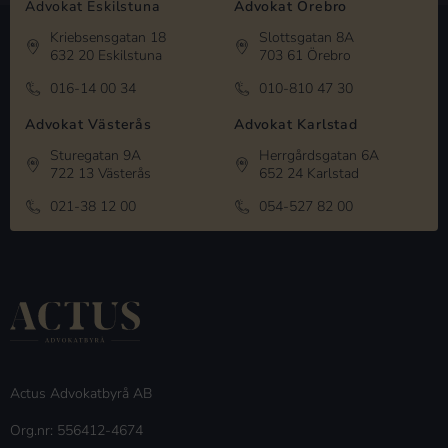
Advokat Eskilstuna
Advokat Örebro
Kriebsensgatan 18
Slottsgatan 8A
632 20 Eskilstuna
703 61 Örebro
016-14 00 34
010-810 47 30
Advokat Västerås
Advokat Karlstad
Sturegatan 9A
Herrgårdsgatan 6A
722 13 Västerås
652 24 Karlstad
021-38 12 00
054-527 82 00
Actus Advokatbyrå AB
Org.nr: 556412-4674