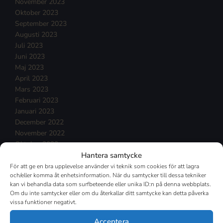
November 2023
Oktober 2023
September 2023
Augusti 2023
Juli 2023
Juni 2023
Maj 2023
April 2023
Mars 2023
Februari 2023
Januari 2023
December 2022
November 2022
Oktober 2022
Hantera samtycke
September 2022
Augusti 2022
För att ge en bra upplevelse använder vi teknik som cookies för att lagra
och/eller komma åt enhetsinformation. När du samtycker till dessa tekniker
Juli 2022
kan vi behandla data som surfbeteende eller unika ID:n på denna webbplats.
Juni 2022
Om du inte samtycker eller om du återkallar ditt samtycke kan detta påverka
Maj 2022
vissa funktioner negativt.
April 2022
Mars 2022
Acceptera