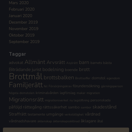
Mars 2020
Februari 2020
Januari 2020
December 2019
November 2019
Oktober 2019
September 2019
Taggar
Allmänt
Arvsrätt
barn
advokat
barnets bästa
Asylrätt
brott
Biträdande jurist
bodelning
boende
Brottmål
brottsbalken
domstol
Brottsoffer
egendom
Familjerätt
förundersökning
fel
Försörjningskrav
gärningsperson
kriminalvården
lagförslag
högsta domstolen
makar
migration
Migrationsrätt
personskada
migrationsverket
ny lagstiftning
skadestånd
påföljd
rättegång
rättssäkerhet
sambo
sambor
Straffrätt
vårdnad
umgänge
testamente
verkställighet
åklagare
vårdnadshavare
åtal
äktenskap
äktenskapsskillnad