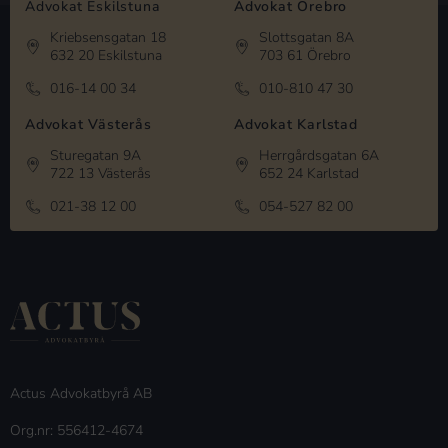
Advokat Eskilstuna
Advokat Örebro
Kriebsensgatan 18
Slottsgatan 8A
632 20 Eskilstuna
703 61 Örebro
016-14 00 34
010-810 47 30
Advokat Västerås
Advokat Karlstad
Sturegatan 9A
Herrgårdsgatan 6A
722 13 Västerås
652 24 Karlstad
021-38 12 00
054-527 82 00
Actus Advokatbyrå AB
Org.nr: 556412-4674